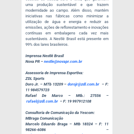
uma produção sustentável e que trazem
modernidade ao campo. Além disso, mantém
iniciativas nas fábricas como minimizar a
utilização de água e energia e reduzir as
emissões, ações de reflorestamento e inovações
contínuas em embalagens cada vez mais
sustentáveis. A Nestlé Brasil está presente em
99% dos lares brasileiros.
Imprensa Nestlé Brasil
Nova PR –
nestle@novapr.com.br
Assessoria de Imprensa Esportiva:
ZDL Sports
Doro Jr. – MTb 13209 –
dorojr@zdl.com.br
– F:
11 984579723
Rafael De Marco – Mtb.: 27556 –
rafael@zdl.com.br
– F: 19 997912108
Consultoria de Comunicação da Yescom:
MBraga Comunicação
Marcelo Eduardo Braga – Mtb 18324 – F: 11
98266-6086 –