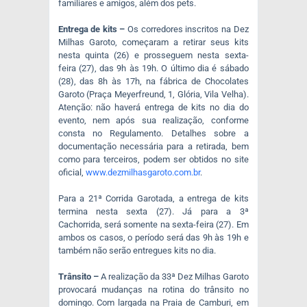
familiares e amigos, além dos pets.
Entrega de kits –
Os corredores inscritos na Dez
Milhas Garoto, começaram a retirar seus kits
nesta quinta (26) e prosseguem nesta sexta-
feira (27), das 9h às 19h. O último dia é sábado
(28), das 8h às 17h, na fábrica de Chocolates
Garoto (Praça Meyerfreund, 1, Glória, Vila Velha).
Atenção: não haverá entrega de kits no dia do
evento, nem após sua realização, conforme
consta no Regulamento. Detalhes sobre a
documentação necessária para a retirada, bem
como para terceiros, podem ser obtidos no site
oficial,
www.dezmilhasgaroto.com.br
.
Para a 21ª Corrida Garotada, a entrega de kits
termina nesta sexta (27). Já para a 3ª
Cachorrida, será somente na sexta-feira (27). Em
ambos os casos, o período será das 9h às 19h e
também não serão entregues kits no dia.
Trânsito –
A realização da 33ª Dez Milhas Garoto
provocará mudanças na rotina do trânsito no
domingo. Com largada na Praia de Camburi, em