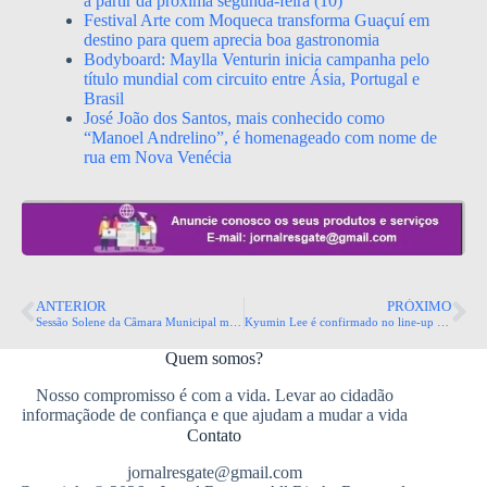
a partir da próxima segunda-feira (10)
Festival Arte com Moqueca transforma Guaçuí em
destino para quem aprecia boa gastronomia
Bodyboard: Maylla Venturin inicia campanha pelo
título mundial com circuito entre Ásia, Portugal e
Brasil
José João dos Santos, mais conhecido como
“Manoel Andrelino”, é homenageado com nome de
rua em Nova Venécia
ANTERIOR
PRÓXIMO
Sessão Solene da Câmara Municipal marca os 491 anos de Vila Velha
Kyumin Lee é confirmado no line-up do Euphoria Fest Day, em Vitória
Quem somos?
Nosso compromisso é com a vida. Levar ao cidadão
informaçãode de confiança e que ajudam a mudar a vida
Contato
jornalresgate@gmail.com