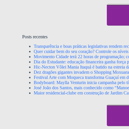
Posts recentes
Transparência e boas práticas legislativas rendem r
Quer cuidar bem do seu coração? Controle os níveis 
Movimento Cidade terá 22 horas de programação; con
Dia do Estudante: educação financeira ganha força p
Hic-Necton Vôlei Mania Itaquá é batido na estreia 
Dez dragões gigantes invadem o Shopping Moxuara a
Festival Arte com Moqueca transforma Guaçuí em de
Bodyboard: Maylla Venturin inicia campanha pelo tít
José João dos Santos, mais conhecido como “Mano
Maior residencial-clube em construção de Jardim Ca