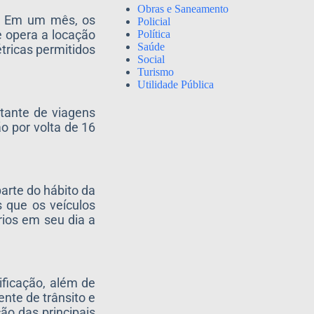
Obras e Saneamento
s. Em um mês, os
Policial
e opera a locação
Política
Saúde
tricas permitidos
Social
Turismo
Utilidade Pública
ntante de viagens
o por volta de 16
arte do hábito da
s que os veículos
rios em seu dia a
ificação, além de
nte de trânsito e
ão das principais