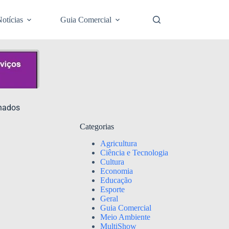
otícias
Guia Comercial
lhados
Categorias
Agricultura
Ciência e Tecnologia
Cultura
Economia
Educação
Esporte
Geral
Guia Comercial
Meio Ambiente
MultiShow