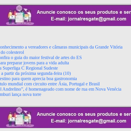
econhecimento a vereadores e câmaras municipais da Grande Vitória
do colesterol
fira o guia do maior festival de artes do ES
ara preparar jovens para a vida adulta
da Superliga C Regional Sudeste
 partir da próxima segunda-feira (10)
stino para quem aprecia boa gastronomia
ulo mundial com circuito entre Ásia, Portugal e Brasil
el Andrelino”, é homenageado com nome de rua em Nova Venécia
mburi lança nova torre