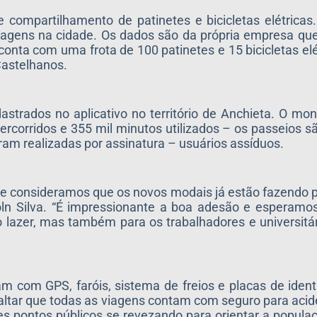
 compartilhamento de patinetes e bicicletas elétrica
 viagens na cidade. Os dados são da própria empresa qu
nta com uma frota de 100 patinetes e 15 bicicletas elé
Castelhanos.
astrados no aplicativo no território de Anchieta. O mo
corridos e 355 mil minutos utilizados – os passeios sã
am realizadas por assinatura – usuários assíduos.
e consideramos que os novos modais já estão fazendo p
oln Silva. “É impressionante a boa adesão e esperamo
o lazer, mas também para os trabalhadores e universitá
am com GPS, faróis, sistema de freios e placas de ident
saltar que todas as viagens contam com seguro para acide
s pontos públicos se revezando para orientar a populaç