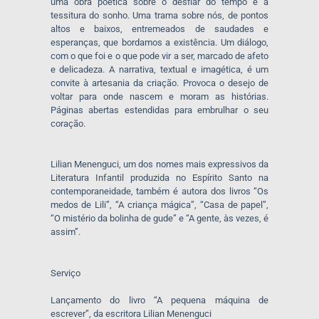
uma obra poética sobre o desfiar do tempo e a
tessitura do sonho. Uma trama sobre nós, de pontos
altos e baixos, entremeados de saudades e
esperanças, que bordamos a existência. Um diálogo,
com o que foi e o que pode vir a ser, marcado de afeto
e delicadeza. A narrativa, textual e imagética, é um
convite à artesania da criação. Provoca o desejo de
voltar para onde nascem e moram as histórias.
Páginas abertas estendidas para embrulhar o seu
coração.
Lilian Menenguci, um dos nomes mais expressivos da
Literatura Infantil produzida no Espírito Santo na
contemporaneidade, também é autora dos livros “Os
medos de Lili”, “A criança mágica”, “Casa de papel”,
“O mistério da bolinha de gude” e “A gente, às vezes, é
assim”.
Serviço
Lançamento do livro “A pequena máquina de
escrever”, da escritora Lilian Menenguci