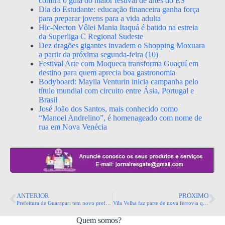
confira o guia do maior festival de artes do ES
Dia do Estudante: educação financeira ganha força
para preparar jovens para a vida adulta
Hic-Necton Vôlei Mania Itaquá é batido na estreia
da Superliga C Regional Sudeste
Dez dragões gigantes invadem o Shopping Moxuara
a partir da próxima segunda-feira (10)
Festival Arte com Moqueca transforma Guaçuí em
destino para quem aprecia boa gastronomia
Bodyboard: Maylla Venturin inicia campanha pelo
título mundial com circuito entre Ásia, Portugal e
Brasil
José João dos Santos, mais conhecido como
“Manoel Andrelino”, é homenageado com nome de
rua em Nova Venécia
ANTERIOR
PRÓXIMO
Prefeitura de Guarapari tem novo prefeito à frente do Executivo
​Vila Velha faz parte de nova ferrovia que ligará Santa Leopoldina a Anchieta
Quem somos?