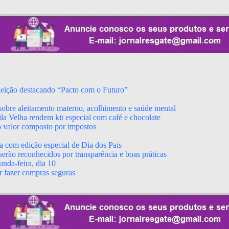
leição destacando “Pacto com o Futuro”
obre aleitamento materno, acolhimento e saúde mental
a Velha rendem kit especial com café e chocolate
o valor composto por impostos
a com edição especial de Dia dos Pais
erão reconhecidos por transparência e boas práticas
nda-feira, dia 10
r fazer compras seguras