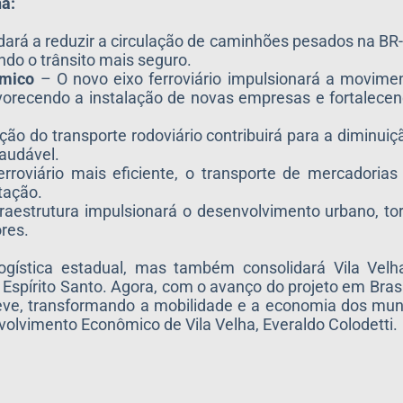
ha:
udará a reduzir a circulação de caminhões pesados na BR
do o trânsito mais seguro.
ômico
– O novo eixo ferroviário impulsionará a movime
favorecendo a instalação de novas empresas e fortalec
ão do transporte rodoviário contribuirá para a diminui
audável.
oviário mais eficiente, o transporte de mercadorias 
tação.
raestrutura impulsionará o desenvolvimento urbano, to
res.
 logística estadual, mas também consolidará Vila Ve
Espírito Santo. Agora, com o avanço do projeto em Brasí
eve, transformando a mobilidade e a economia dos mun
volvimento Econômico de Vila Velha, Everaldo Colodetti.