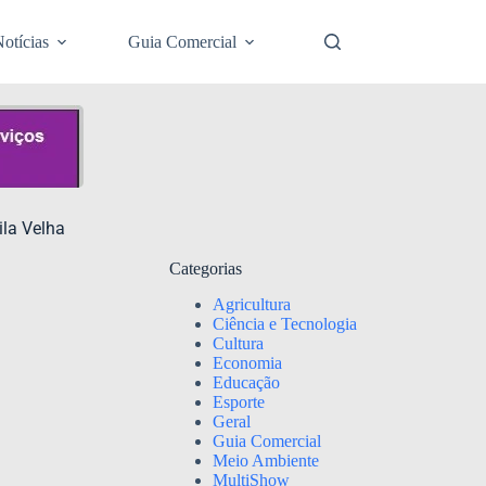
otícias
Guia Comercial
ila Velha
Categorias
Agricultura
Ciência e Tecnologia
Cultura
Economia
Educação
Esporte
Geral
Guia Comercial
Meio Ambiente
MultiShow