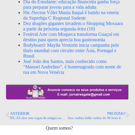
Dia do Estudante: educação financeira ganha força
para preparar jovens para a vida adulta
Hic-Necton Vôlei Mania Itaquá é batido na estreia
da Superliga C Regional Sudeste
Dez dragões gigantes invadem o Shopping Moxuara
a partir da próxima segunda-feira (10)
Festival Arte com Moqueca transforma Guaçuí em
destino para quem aprecia boa gastronomia
Bodyboard: Maylla Venturin inicia campanha pelo
título mundial com circuito entre Ásia, Portugal e
Brasil
José João dos Santos, mais conhecido como
“Manoel Andrelino”, é homenageado com nome de
rua em Nova Venécia
ANTERIOR
PRÓXIMO
IEL-ES abre sete vagas de estágio no Estado
Sesc realiza leilão online de 46 lotes de sucatas no dia 20
Quem somos?