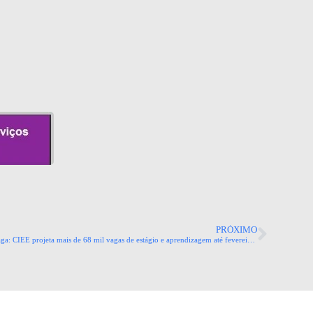
PRÓXIMO
Melhor momento do ano para conseguir uma vaga: CIEE projeta mais de 68 mil vagas de estágio e aprendizagem até fevereiro em todo o Brasil