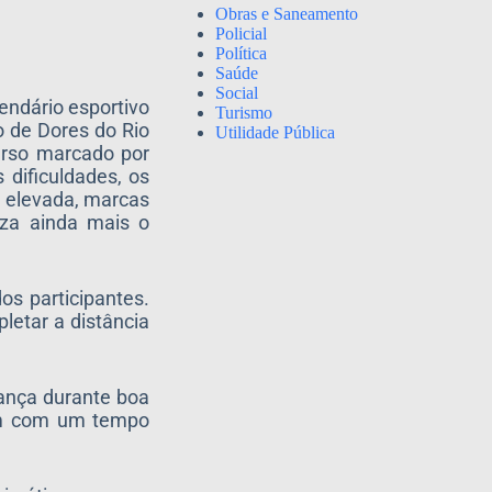
Obras e Saneamento
Policial
Política
Saúde
Social
endário esportivo
Turismo
o de Dores do Rio
Utilidade Pública
urso marcado por
 dificuldades, os
a elevada, marcas
iza ainda mais o
os participantes.
etar a distância
rança durante boa
bém com um tempo