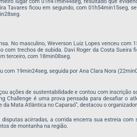
rimeiro lugar com 01h41min44seg, resultado que eviden
ira Tavares ficou em segundo, com 01h54min15seg, se
in28seg.
ensa. No masculino, Weverson Luiz Lopes venceu com 1
 com trechos de subida. Davi Roger da Costa Sueira f
em terceiro, com 18min08seg.
u com 19min24seg, seguida por Ana Clara Nora (22min0
rçou ações de sustentabilidade e contou com inscrição so
ning Challenge é uma prova pensada para desafiar o a
 da Mata Atlântica no Caparaó”, destacou o organizador
isputas acirradas, a corrida encerra sua estreia com s
entos de montanha na região.