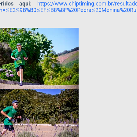
idos aqui:
https://www.chiptiming.com.br/
resulta
gn=%E2%9B%B0%EF%B8%
8F%20Pedra%20Menina%20Ru