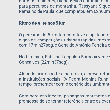
Entre as mulheres, Diana Bellon garantiu o p
para percursos de montanha. Tassyana Sique
Ramalho de Paula, que completou em 02h00m
Ritmo de elite nos 5 km
O percurso de 5 km também teve disputa int
digno de competições urbanas rápidas, mesmo
com 17min27seg, e Genaldo Antônio Ferreira 
No feminino, Fabiana Leopoldo Barbosa vence
Gonçalves (22min37seg).
Além de unir esporte e natureza, a prova refo
a instituições sociais. “A Pedra Menina Run
tempo, presentear com o cenário deslumbrante
Com percurso inédito, paisagens marcantes e d
promessa de se tornar referência entre os ev