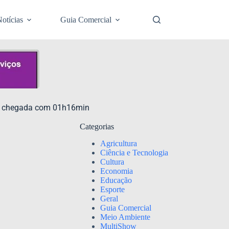
otícias
Guia Comercial
za chegada com 01h16min
Categorias
Agricultura
Ciência e Tecnologia
Cultura
Economia
Educação
Esporte
Geral
Guia Comercial
Meio Ambiente
MultiShow