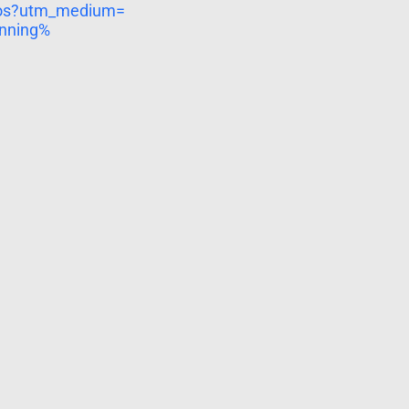
dos?utm_medium=
nning%