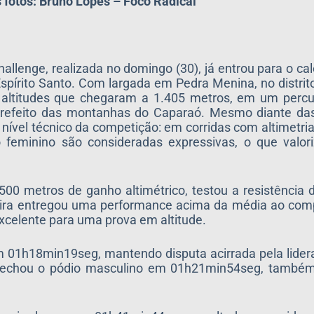
 fotos: Bruno Lopes – Foco Radical
llenge, realizada no domingo (30), já entrou para o cal
pírito Santo. Com largada em Pedra Menina, no distrit
ar altitudes que chegaram a 1.405 metros, em um perc
rarefeito das montanhas do Caparaó. Mesmo diante das
nível técnico da competição: em corridas com altimetri
feminino são consideradas expressivas, o que valor
0 metros de ganho altimétrico, testou a resistência d
ira entregou uma performance acima da média ao compl
celente para uma prova em altitude.
om 01h18min19seg, mantendo disputa acirrada pela lide
oli fechou o pódio masculino em 01h21min54seg, tam