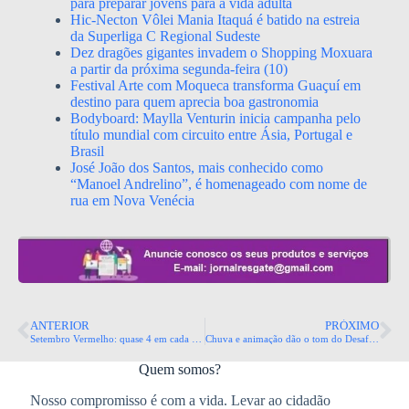
para preparar jovens para a vida adulta
Hic-Necton Vôlei Mania Itaquá é batido na estreia
da Superliga C Regional Sudeste
Dez dragões gigantes invadem o Shopping Moxuara
a partir da próxima segunda-feira (10)
Festival Arte com Moqueca transforma Guaçuí em
destino para quem aprecia boa gastronomia
Bodyboard: Maylla Venturin inicia campanha pelo
título mundial com circuito entre Ásia, Portugal e
Brasil
José João dos Santos, mais conhecido como
“Manoel Andrelino”, é homenageado com nome de
rua em Nova Venécia
ANTERIOR
PRÓXIMO
Setembro Vermelho: quase 4 em cada 10 brasileiros adultos têm hipertensão; saiba como prevenir
Chuva e animação dão o tom do Desafio Raposo-RJ de Corridas
Quem somos?
Nosso compromisso é com a vida. Levar ao cidadão