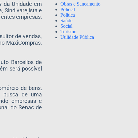
gos da Unidade em
Obras e Saneamento
Policial
 Sindivarejista e
Política
erentes empresas,
Saúde
Social
Turismo
sultor de vendas,
Utilidade Pública
como MaxiCompras,
uto Barcellos de
bém será possível
omércio de bens,
em busca de uma
ando empresas e
ional do Senac de