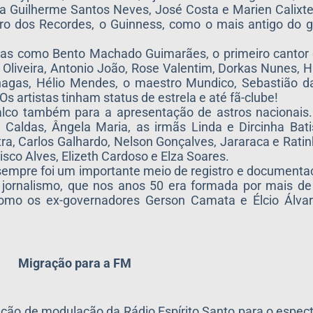
ista Guilherme Santos Neves, José Costa e Marien Calixt
ro dos Recordes, o Guinness, como o mais antigo do g
tas como Bento Machado Guimarães, o primeiro cantor 
e Oliveira, Antonio João, Rose Valentim, Dorkas Nunes, 
i Chagas, Hélio Mendes, o maestro Mundico, Sebastião da
 Os artistas tinham status de estrela e até fã-clube!
palco também para a apresentação de astros nacionais
 Caldas, Ângela Maria, as irmãs Linda e Dircinha Bati
tra, Carlos Galhardo, Nelson Gonçalves, Jararaca e Ratin
cisco Alves, Elizeth Cardoso e Elza Soares.
sempre foi um importante meio de registro e documentaç
 jornalismo, que nos anos 50 era formada por mais de 
como os ex-governadores Gerson Camata e Élcio Álvar
Migração para a FM
ção de modulação da Rádio Espírito Santo para o espec