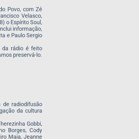
 do Povo, com Zé
ancisco Velasco,
 o Espírito Soul,
nclui informação,
ta e Paulo Sergio
da rádio é feito
amos preservá-lo.
a de radiodifusão
agação da cultura
Therezinha Gobbi,
ino Borges, Cody
airo Maia, Jeanne