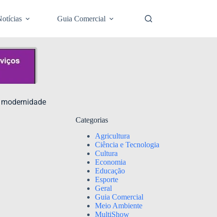
otícias
Guia Comercial
a modernidade
Categorias
Agricultura
Ciência e Tecnologia
Cultura
Economia
Educação
Esporte
Geral
Guia Comercial
Meio Ambiente
MultiShow