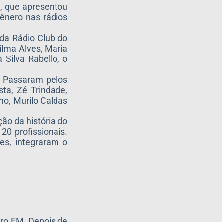
e, que apresentou
ênero nas rádios
da Rádio Club do
Hilma Alves, Maria
 Silva Rabello, o
. Passaram pelos
sta, Zé Trindade,
ho, Murilo Caldas
ão da história do
20 profissionais.
es, integraram o
tro FM. Depois de