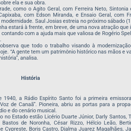
sobre ela e sua obra.
ade, como o Agito Geral, com Ferreira Neto, Sintonia
 Capixaba, com Edson Miranda, e Ensaio Geral, com Fr
 modernidade. Saul Josias estreia no próximo sábado (18)
ha estará à frente, em breve, de uma nova atração que i
 contando com a ajuda mais que valiosa de Rogério Spel
.
 observa que todo o trabalho visando à modernização 
oje. “A gente tem um patrimônio histórico nas mãos e v
stória”, analisa.
História
 1940, a Rádio Espírito Santo foi a primeira emissor
 Voz de Canaã”. Pioneira, abriu as portas para a prop
ádio e do cenário musical.
 no Estado estão Licério Duarte Júnior, Darly Santos, 
Bastos de Noronha, César Rizzo, Hélcio Leão, Bert
de Cypreste, Boris Castro, Djalma Juarez Magalhães, J