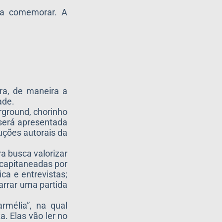
ra comemorar. A
ura, de maneira a
ade.
rground, chorinho
 será apresentada
uções autorais da
ra busca valorizar
 capitaneadas por
a e entrevistas;
arrar uma partida
rmélia”, na qual
a. Elas vão ler no