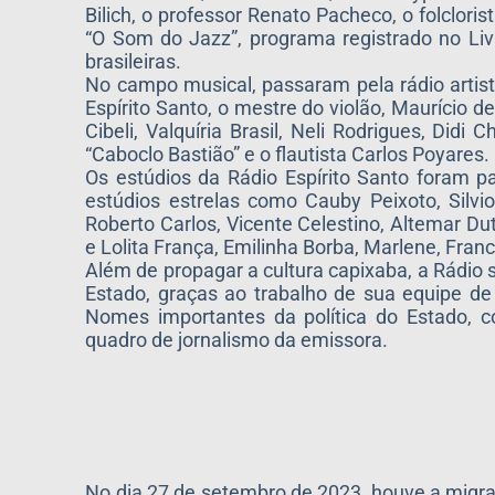
Bilich, o professor Renato Pacheco, o folclor
“O Som do Jazz”, programa registrado no Liv
brasileiras.
No campo musical, passaram pela rádio artis
Espírito Santo, o mestre do violão, Maurício d
Cibeli, Valquíria Brasil, Neli Rodrigues, Did
“Caboclo Bastião” e o flautista Carlos Poyares.
Os estúdios da Rádio Espírito Santo foram 
estúdios estrelas como Cauby Peixoto, Silvio
Roberto Carlos, Vicente Celestino, Altemar Du
e Lolita França, Emilinha Borba, Marlene, Fran
Além de propagar a cultura capixaba, a Rádio 
Estado, graças ao trabalho de sua equipe de
Nomes importantes da política do Estado, 
quadro de jornalismo da emissora.
No dia 27 de setembro de 2023, houve a migra