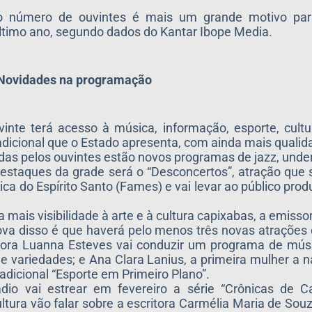
o número de ouvintes é mais um grande motivo pa
o último ano, segundo dados do Kantar Ibope Media.
Novidades na programação
vinte terá acesso à música, informação, esporte, cult
radicional que o Estado apresenta, com ainda mais qualid
das pelos ouvintes estão novos programas de jazz, unde
estaques da grade será o “Desconcertos”, atração que
ca do Espírito Santo (Fames) e vai levar ao público prod
mais visibilidade à arte e à cultura capixabas, a emisso
va disso é que haverá pelo menos três novas atrações
ora Luanna Esteves vai conduzir um programa de músic
e variedades; e Ana Clara Lanius, a primeira mulher a n
radicional “Esporte em Primeiro Plano”.
dio vai estrear em fevereiro a série “Crônicas de Ca
ltura vão falar sobre a escritora Carmélia Maria de Souz