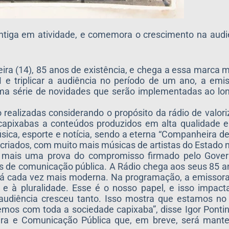
ntiga em atividade, e comemora o crescimento na audi
feira (14), 85 anos de existência, e chega a essa marca
e triplicar a audiência no período de um ano, a emis
uma série de novidades que serão implementadas ao lo
ealizadas considerando o propósito da rádio de valoriz
 capixabas a conteúdos produzidos em alta qualidade 
sica, esporte e notícia, sendo a eterna “Companheira d
criados, com muito mais músicas de artistas do Estado
o mais uma prova do compromisso firmado pelo Gove
as de comunicação pública. A Rádio chega aos seus 85 
tá cada vez mais moderna. Na programação, a emissora
e e à pluralidade. Esse é o nosso papel, e isso impac
 audiência cresceu tanto. Isso mostra que estamos no
os com toda a sociedade capixaba”, disse Igor Pontini,
ra e Comunicação Pública que, em breve, será mant