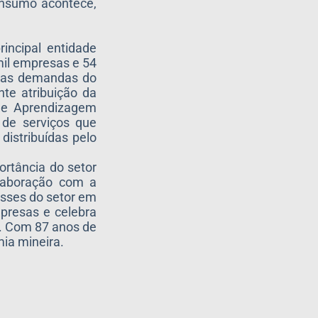
onsumo acontece,
incipal entidade
mil empresas e 54
 das demandas do
te atribuição da
 de Aprendizagem
 de serviços que
distribuídas pelo
rtância do setor
laboração com a
esses do setor em
mpresas e celebra
o. Com 87 anos de
ia mineira.