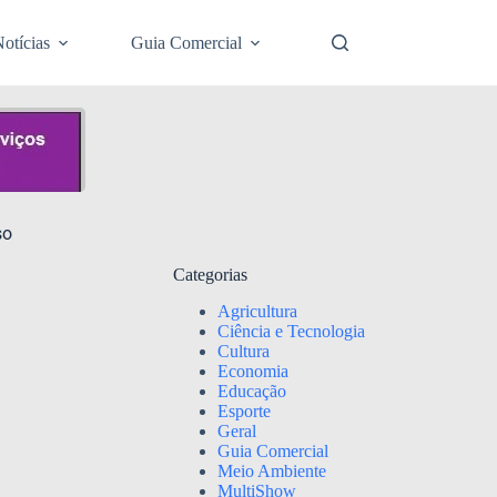
otícias
Guia Comercial
so
Categorias
Agricultura
Ciência e Tecnologia
Cultura
Economia
Educação
Esporte
Geral
Guia Comercial
Meio Ambiente
MultiShow