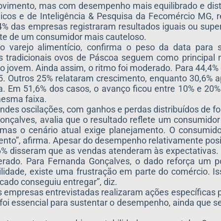
imento, mas com desempenho mais equilibrado e dista
os e de Inteligência & Pesquisa da Fecomércio MG, r
,4% das empresas registraram resultados iguais ou supe
ante de um consumidor mais cauteloso.
o varejo alimentício, confirma o peso da data par
s tradicionais ovos de Páscoa seguem como principal 
o jovem. Ainda assim, o ritmo foi moderado. Para 44,4%
25. Outros 25% relataram crescimento, enquanto 30,6%
da. Em 51,6% dos casos, o avanço ficou entre 10% e 20%
mesma faixa.
des oscilações, com ganhos e perdas distribuídos de 
çalves, avalia que o resultado reflete um consumidor 
mas o cenário atual exige planejamento. O consumido
nto”, afirma. Apesar do desempenho relativamente posi
6% disseram que as vendas atenderam às expectativas. 
perado. Para Fernanda Gonçalves, o dado reforça um p
dade, existe uma frustração em parte do comércio. Is
ado conseguiu entregar”, diz.
empresas entrevistadas realizaram ações específicas 
 foi essencial para sustentar o desempenho, ainda que 