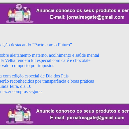
leição destacando “Pacto com o Futuro”
obre aleitamento materno, acolhimento e saúde mental
a Velha rendem kit especial com café e chocolate
o valor composto por impostos
a com edição especial de Dia dos Pais
erão reconhecidos por transparência e boas práticas
nda-feira, dia 10
r fazer compras seguras