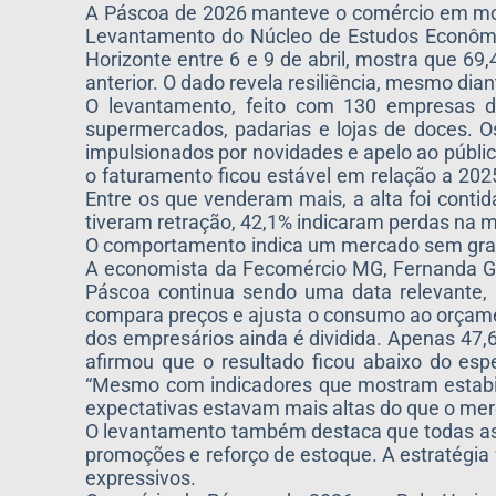
A Páscoa de 2026 manteve o comércio em mov
Levantamento do Núcleo de Estudos Econômic
Horizonte entre 6 e 9 de abril, mostra que 69
anterior. O dado revela resiliência, mesmo di
O levantamento, feito com 130 empresas d
supermercados, padarias e lojas de doces. O
impulsionados por novidades e apelo ao públic
o faturamento ficou estável em relação a 20
Entre os que venderam mais, a alta foi conti
tiveram retração, 42,1% indicaram perdas na 
O comportamento indica um mercado sem gran
A economista da Fecomércio MG, Fernanda Gon
Páscoa continua sendo uma data relevante, 
compara preços e ajusta o consumo ao orçame
dos empresários ainda é dividida. Apenas 47,
afirmou que o resultado ficou abaixo do es
“Mesmo com indicadores que mostram estabili
expectativas estavam mais altas do que o merc
O levantamento também destaca que todas as 
promoções e reforço de estoque. A estratégia
expressivos.