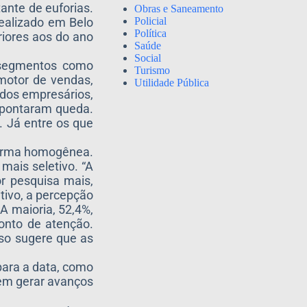
nte de euforias.
Obras e Saneamento
Policial
ealizado em Belo
Política
riores aos do ano
Saúde
Social
a segmentos como
Turismo
motor de vendas,
Utilidade Pública
 dos empresários,
 apontaram queda.
. Já entre os que
forma homogênea.
mais seletivo. “A
r pesquisa mais,
tivo, a percepção
A maioria, 52,4%,
onto de atenção.
so sugere que as
para a data, como
sem gerar avanços