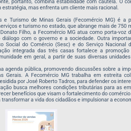
nte, portanto, combina estabilidade com cautela. O c
 estratégia, mas enfrenta um cliente mais racional.
 e Turismo de Minas Gerais (Fecomércio MG) é a pr
serviços e turismo no estado, que abrange mais de 750 
as Donato Filho, a Fecomércio MG atua como porta-voz
 diálogo com o governo e a sociedade. Outra importan
o Social do Comércio (Sesc) e do Serviço Nacional
ção integrada das três casas fortalece a promoção
unidade em geral, a partir de suas diversas unidades 
a agenda pública, promovendo discussões sobre a impo
s Gerais. A Fecomércio MG trabalha em estreita co
sidida por José Roberto Tadros, para defender os inter
eração busca melhores condições tributárias para as e
recer benefícios que visam o fortalecimento do comérci
transformar a vida dos cidadãos e impulsionar a econom