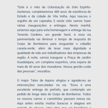
“Este é o mês da Colonização do Solo Espírito-
Santense, completaremos 489 anos de existência do
Estado e da cidade de Vila Velha. Aqui nasceu o
orgulho de ser capixaba. E neste mês vamos fazer
várias inaugurações e entregas. Nesta manhã,
estamos aqui para esta homenagem e entrega da rua
Tenente Cordeiro, um grande herói. A nova via
pavimentada vai diminuir o tempo de resposta do
Corpo de Bombeiros para resguardar o cidadão
canela-verde, além de levar mais dignidade e
qualidade de vida aos trabalhadores das empresas da
região. À noite, vamos inaugurar a Praça de Jardim
Guadalajara, um complexo esportivo, uma espera de
mais de 40 anos dos moradores. Nossa gestão cuida
das pessoas”, ressaltou.
O major Tales de Aquino elogiou e agradeceu as
intervenções executadas na via. “Essa é uma
excelente entrega do prefeito, que contempla um
pedido de longa data do Corpo de Bombeiros. Todos
os nossos carros e caminhões passam nessa via.
Aqui antes existia muitos buracos e alagava em
período de chuvas. Uma obra que vai beneficiar a