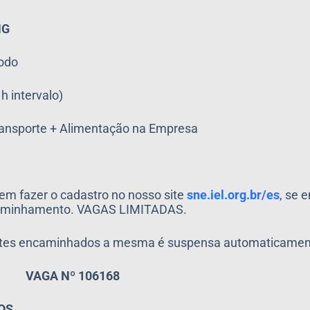
NG
íodo
h intervalo)
 Transporte + Alimentação na Empresa
em fazer o cadastro no nosso site
sne.iel.org.br/es
, se 
encaminhamento. VAGAS LIMITADAS.
antes encaminhados a mesma é suspensa automaticamen
VAGA Nº 106168
OS