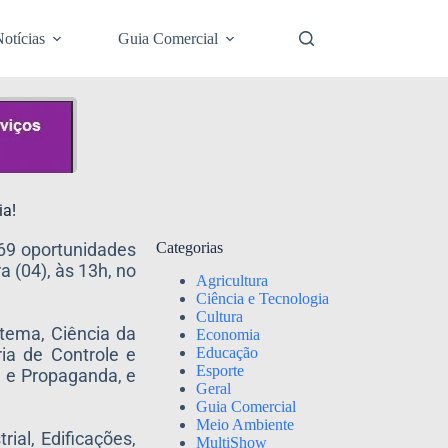
otícias
Guia Comercial
ia!
69 oportunidades
Categorias
a (04), às 13h, no
Agricultura
Ciência e Tecnologia
Cultura
stema, Ciência da
Economia
Educação
ia de Controle e
Esporte
e e Propaganda, e
Geral
Guia Comercial
Meio Ambiente
ial, Edificações,
MultiShow