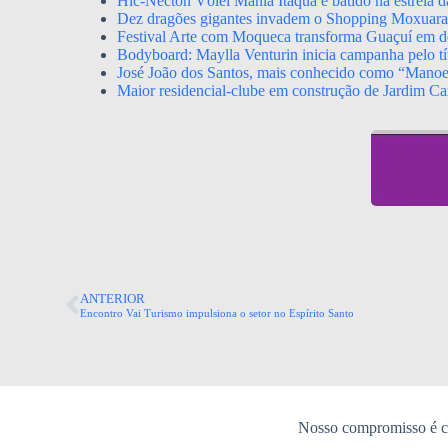
Hic-Necton Vôlei Mania Itaquá é batido na estreia 
Dez dragões gigantes invadem o Shopping Moxuara a
Festival Arte com Moqueca transforma Guaçuí em de
Bodyboard: Maylla Venturin inicia campanha pelo tít
José João dos Santos, mais conhecido como “Mano
Maior residencial-clube em construção de Jardim Ca
ANTERIOR
Encontro Vai Turismo impulsiona o setor no Espírito Santo
Nosso compromisso é co