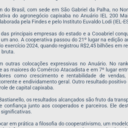
on do Brasil, com sede em São Gabriel da Palha, no Nor
ativa do agronegócio capixaba no Anuário IEL 200 Ma
aborada pela Findes e pelo Instituto Euvaldo Lodi (IEL-ES
as principais empresas do estado e a Cooabriel conqu
um ano. A cooperativa passou do 21º lugar na edição an
 exercício 2024, quando registrou R$2,45 bilhões em re
 bruta.
m outras colocações expressivas no Anuário. No rank
re as maiores do Comércio Atacadista e em 7º lugar ent
adores como crescimento e rentabilidade de vendas, 
 corrente e endividamento geral. Outro resultado positivo
ole de capital capixaba.
 Bastianello, os resultados alcançados são fruto da tran
 e confiança junto aos cooperados e parceiros. Ele de
significativas.
car em prática a filosofia do cooperativismo, um modelo