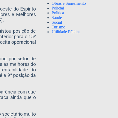
Obras e Saneamento
Policial
oeste do Espírito
Política
iores e Melhores
Saúde
).
Social
Turismo
istou posição de
Utilidade Pública
terior para o 15º
ceita operacional
ing por setor de
re as melhores do
rentabilidade do
 é a 9ª posição da
sparência com que
staca ainda que o
 societário muito