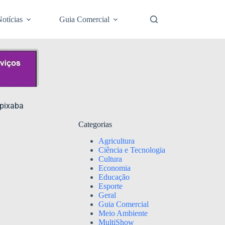
otícias
Guia Comercial
apixaba
Categorias
Agricultura
Ciência e Tecnologia
Cultura
Economia
Educação
Esporte
Geral
Guia Comercial
Meio Ambiente
MultiShow