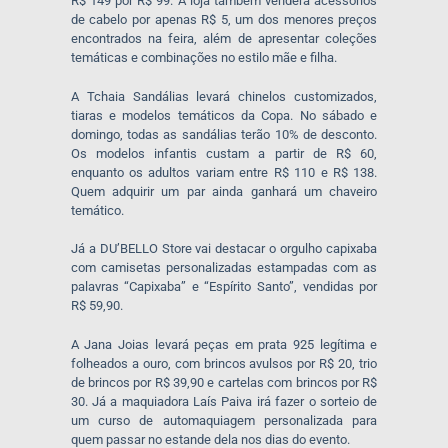
R$ 149 por R$ 99. A loja também venderá acessórios
de cabelo por apenas R$ 5, um dos menores preços
encontrados na feira, além de apresentar coleções
temáticas e combinações no estilo mãe e filha.
A Tchaia Sandálias levará chinelos customizados,
tiaras e modelos temáticos da Copa. No sábado e
domingo, todas as sandálias terão 10% de desconto.
Os modelos infantis custam a partir de R$ 60,
enquanto os adultos variam entre R$ 110 e R$ 138.
Quem adquirir um par ainda ganhará um chaveiro
temático.
Já a DU’BELLO Store vai destacar o orgulho capixaba
com camisetas personalizadas estampadas com as
palavras “Capixaba” e “Espírito Santo”, vendidas por
R$ 59,90.
A Jana Joias levará peças em prata 925 legítima e
folheados a ouro, com brincos avulsos por R$ 20, trio
de brincos por R$ 39,90 e cartelas com brincos por R$
30. Já a maquiadora Laís Paiva irá fazer o sorteio de
um curso de automaquiagem personalizada para
quem passar no estande dela nos dias do evento.