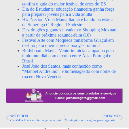
confira o guia do maior festival de artes do ES
Dia do Estudante: educação financeira ganha força
para preparar jovens para a vida adulta
Hic-Necton Vôlei Mania Itaquá é batido na estreia
da Superliga C Regional Sudeste
Dez dragões gigantes invadem o Shopping Moxuara
a partir da próxima segunda-feira (10)
Festival Arte com Moqueca transforma Guaçuí em
destino para quem aprecia boa gastronomia
Bodyboard: Maylla Venturin inicia campanha pelo
título mundial com circuito entre Ásia, Portugal e
Brasil
José João dos Santos, mais conhecido como
“Manoel Andrelino”, é homenageado com nome de
rua em Nova Venécia
ANTERIOR
PRÓXIMO
Vila Velha lidera em inovação e se destaca como cidade inteligente
Município realiza ações para regularizar MEIs e fortalecer pequenos negócios