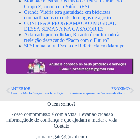
Montagem teatral ‘Os Fuzis de Teresa Carrar’, do
Grupo Z, circula em Vitória (ES)
Grande Vitória terá gratuidade em bicicletas
compartilhadas em dois domingos de agosto
CONFIRA A PROGRAMAÇÃO MUSICAL
DESSA SEMANA NA CASACOR ES
Aclamado por multidão, Ricardo é confirmado à
reeleição destacando “Pacto com o Futuro”
SESI reinaugura Escola de Referência em Maruípe
ANTERIOR
PRÓXIMO
Avenida Mário Gurgel terá interdição parcial para obras no viaduto neste fim de semana
Cantatas e apresentações teatrais são opções de lazer com temática de Natal nos shoppings da Grande Vitória
Quem somos?
Nosso compromisso é com a vida. Levar ao cidadão
informaçãode de confiança e que ajudam a mudar a vida
Contato
jornalresgate@gmail.com