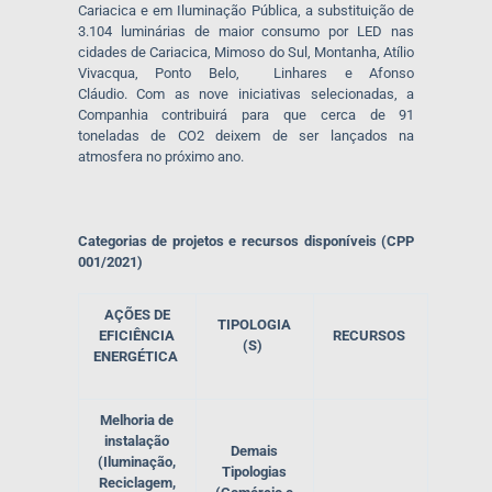
Cariacica e em Iluminação Pública, a substituição de
3.104 luminárias de maior consumo por LED nas
cidades de Cariacica, Mimoso do Sul, Montanha, Atílio
Vivacqua, Ponto Belo, Linhares e Afonso
Cláudio. Com as nove iniciativas selecionadas, a
Companhia contribuirá para que cerca de 91
toneladas de CO2 deixem de ser lançados na
atmosfera no próximo ano.
Categorias de projetos e recursos disponíveis (CPP
001/2021)
AÇÕES DE
TIPOLOGIA
EFICIÊNCIA
RECURSOS
(S)
ENERGÉTICA
Melhoria de
instalação
Demais
(Iluminação,
Tipologias
Reciclagem,