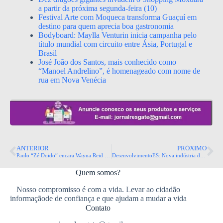
a partir da próxima segunda-feira (10)
Festival Arte com Moqueca transforma Guaçuí em
destino para quem aprecia boa gastronomia
Bodyboard: Maylla Venturin inicia campanha pelo
título mundial com circuito entre Ásia, Portugal e
Brasil
José João dos Santos, mais conhecido como
“Manoel Andrelino”, é homenageado com nome de
rua em Nova Venécia
ANTERIOR
PRÓXIMO
Paulo “Zé Doido” encara Wayna Reid no BKFC 80, em Hollywood, nos Estados Unidos
DesenvolvimentoES: Nova indústria de café abre as portas no Espírito Santo
Quem somos?
Nosso compromisso é com a vida. Levar ao cidadão
informaçãode de confiança e que ajudam a mudar a vida
Contato