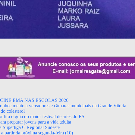
CINE.EMA NAS ESCOLAS 2026
econhecimento a vereadores e câmaras municipais da Grande Vitória
do colesterol
fira o guia do maior festival de artes do ES
ara preparar jovens para a vida adulta
da Superliga C Regional Sudeste
 partir da próxima segunda-feira (10)