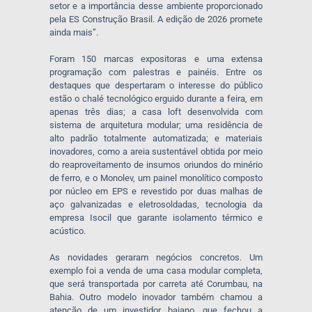
setor e a importância desse ambiente proporcionado
pela ES Construção Brasil. A edição de 2026 promete
ainda mais”.
Foram 150 marcas expositoras e uma extensa
programação com palestras e painéis. Entre os
destaques que despertaram o interesse do público
estão o chalé tecnológico erguido durante a feira, em
apenas três dias; a casa loft desenvolvida com
sistema de arquitetura modular; uma residência de
alto padrão totalmente automatizada; e materiais
inovadores, como a areia sustentável obtida por meio
do reaproveitamento de insumos oriundos do minério
de ferro, e o Monolev, um painel monolítico composto
por núcleo em EPS e revestido por duas malhas de
aço galvanizadas e eletrosoldadas, tecnologia da
empresa Isocil que garante isolamento térmico e
acústico.
As novidades geraram negócios concretos. Um
exemplo foi a venda de uma casa modular completa,
que será transportada por carreta até Corumbau, na
Bahia. Outro modelo inovador também chamou a
atenção de um investidor baiano, que fechou a