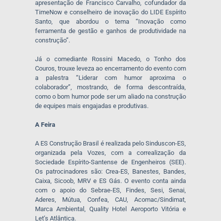
apresentação de Francisco Carvalho, cofundador da
TimeNow e conselheiro de inovação do LIDE Espírito
Santo, que abordou o tema “Inovação como
ferramenta de gestão e ganhos de produtividade na
construção”.
Já o comediante Rossini Macedo, o Tonho dos
Couros, trouxe leveza ao encerramento do evento com
a palestra “Liderar com humor aproxima o
colaborador”, mostrando, de forma descontraída,
como o bom humor pode ser um aliado na construção
de equipes mais engajadas e produtivas.
A Feira
A ES Construção Brasil é realizada pelo Sinduscon-ES,
organizada pela Vozes, com a correalização da
Sociedade Espírito-Santense de Engenheiros (SEE).
Os patrocinadores são: Crea-ES, Banestes, Bandes,
Caixa, Sicoob, MRV e ES Gás. O evento conta ainda
com o apoio do Sebrae-ES, Findes, Sesi, Senai,
Aderes, Mútua, Confea, CAU, Acomac/Sindimat,
Marca Ambiental, Quality Hotel Aeroporto Vitória e
Let’s Atlântica.