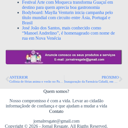
Festival Arte com Moqueca transforma Guaçuí em
destino para quem aprecia boa gastronomia
Bodyboard: Maylla Venturin inicia campanha pelo
título mundial com circuito entre Ásia, Portugal e
Brasil
José João dos Santos, mais conhecido como
“Manoel Andrelino”, é homenageado com nome de
rua em Nova Venécia
ANTERIOR
PRÓXIMO
​Colônia de férias anima o verão no Parque da Prainha a partir desta terça-feira
Inauguração da Farmácia Cidadã, em Cariacica, reforça compromisso com a saúde pública
Quem somos?
Nosso compromisso é com a vida. Levar ao cidadão
informaçãode de confiança e que ajudam a mudar a vida
Contato
jornalresgate@gmail.com
Copyright © 2026 - Jornal Resgate. All Rigths Reserved.