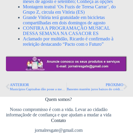
meses de agosto e setembro; Conheça as opções
Montagem teatral ‘Os Fuzis de Teresa Carrar’, do
Grupo Z, circula em Vitória (ES)
Grande Vitória terá gratuidade em bicicletas
compartilhadas em dois domingos de agosto
CONFIRA A PROGRAMAÇÃO MUSICAL
DESSA SEMANA NA CASACOR ES
Aclamado por multidão, Ricardo é confirmado à
reeleição destacando “Pacto com o Futuro”
ANTERIOR
PRÓXIMO
Municípios Capixabas dão posse a membros dos Conselhos de Turismo.
Banestes mantém juros baixos do crédito imobiliário, apesar da alta da Selic e reajuste da taxa em outros.
Quem somos?
Nosso compromisso é com a vida. Levar ao cidadão
informaçãode de confiança e que ajudam a mudar a vida
Contato
jornalresgate@gmail.com