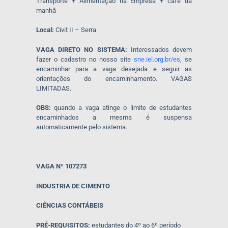
Transporte + Alimentação na Empresa + café da
manhã
Local:
Civit II – Serra
VAGA DIRETO NO SISTEMA:
Interessados devem
fazer o cadastro no nosso site
sne.iel.org.br/es
, se
encaminhar para a vaga desejada e seguir as
orientações do encaminhamento. VAGAS
LIMITADAS.
OBS:
quando a vaga atinge o limite de estudantes
encaminhados a mesma é suspensa
automaticamente pelo sistema.
VAGA Nº 107273
INDUSTRIA DE CIMENTO
CIÊNCIAS CONTÁBEIS
PRÉ-REQUISITOS:
estudantes do 4º ao 6º período