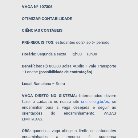
VAGA Nº 107306
OTIMIZAR CONTABILIDADE
CIÊNCIAS CONTÁBEIS
PRÉ-REQUISITOS:
estudantes do 2º ao 6º período
Horário:
Segunda a sexta – 12h00 – 18h00
Benefícios:
R$ 850,00 Bolsa Auxílio + Vale Transporte
+ Lanche
(possibilidade de contratação)
Local:
Barcelona – Serra
VAGA DIRETO NO SISTEMA:
Interessados devem
fazer o cadastro no nosso site
sne.iel.org.br/es
, se
encaminhar para a vaga desejada e seguir as
orientações do encaminhamento. VAGAS
LIMITADAS.
OBS:
quando a vaga atinge o limite de estudantes
encaminhados a mesma é suspensa