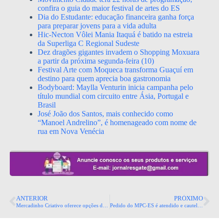
confira o guia do maior festival de artes do ES
Dia do Estudante: educação financeira ganha força
para preparar jovens para a vida adulta
Hic-Necton Vôlei Mania Itaquá é batido na estreia
da Superliga C Regional Sudeste
Dez dragões gigantes invadem o Shopping Moxuara
a partir da próxima segunda-feira (10)
Festival Arte com Moqueca transforma Guaçuí em
destino para quem aprecia boa gastronomia
Bodyboard: Maylla Venturin inicia campanha pelo
título mundial com circuito entre Ásia, Portugal e
Brasil
José João dos Santos, mais conhecido como
“Manoel Andrelino”, é homenageado com nome de
rua em Nova Venécia
ANTERIOR
PRÓXIMO
Mercadinho Criativo oferece opções de produtos artesanais em shoppings da Serra e Cariacica
Pedido do MPC-ES é atendido e cautelar suspende aumento salarial de agentes políticos da Serra