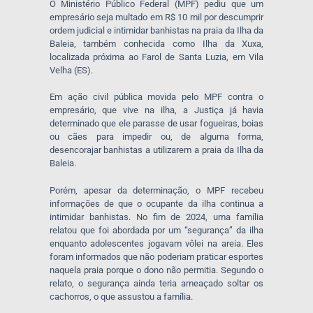
O Ministério Público Federal (MPF) pediu que um
empresário seja multado em R$ 10 mil por descumprir
ordem judicial e intimidar banhistas na praia da Ilha da
Baleia, também conhecida como Ilha da Xuxa,
localizada próxima ao Farol de Santa Luzia, em Vila
Velha (ES).
Em ação civil pública movida pelo MPF contra o
empresário, que vive na ilha, a Justiça já havia
determinado que ele parasse de usar fogueiras, boias
ou cães para impedir ou, de alguma forma,
desencorajar banhistas a utilizarem a praia da Ilha da
Baleia.
Porém, apesar da determinação, o MPF recebeu
informações de que o ocupante da ilha continua a
intimidar banhistas. No fim de 2024, uma família
relatou que foi abordada por um “segurança” da ilha
enquanto adolescentes jogavam vôlei na areia. Eles
foram informados que não poderiam praticar esportes
naquela praia porque o dono não permitia. Segundo o
relato, o segurança ainda teria ameaçado soltar os
cachorros, o que assustou a família.