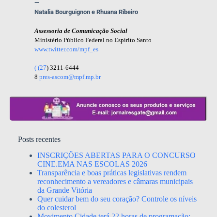
—
Natalia Bourguignon e Rhuana Ribeiro
Assessoria de Comunicação Social
Ministério Público Federal no Espírito Santo
www.twitter.com/mpf_es
( (27
) 3211-6444
8
pres-ascom@mpf.mp.br
Posts recentes
INSCRIÇÕES ABERTAS PARA O CONCURSO
CINE.EMA NAS ESCOLAS 2026
Transparência e boas práticas legislativas rendem
reconhecimento a vereadores e câmaras municipais
da Grande Vitória
Quer cuidar bem do seu coração? Controle os níveis
do colesterol
Movimento Cidade terá 22 horas de programação;