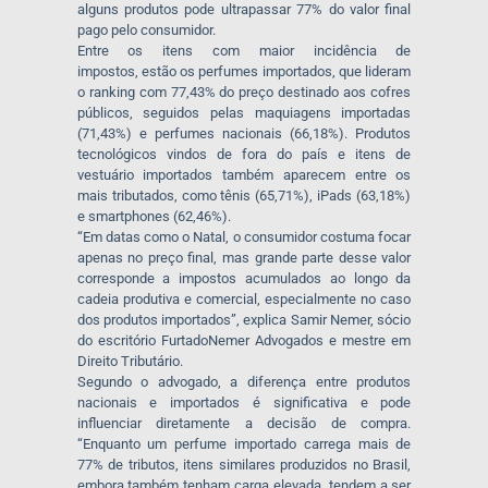
alguns produtos pode ultrapassar 77% do valor final
pago pelo consumidor.
Entre os itens com maior incidência de
impostos, estão os perfumes importados, que lideram
o ranking com 77,43% do preço destinado aos cofres
públicos, seguidos pelas maquiagens importadas
(71,43%) e perfumes nacionais (66,18%). Produtos
tecnológicos vindos de fora do país e itens de
vestuário importados também aparecem entre os
mais tributados, como tênis (65,71%), iPads (63,18%)
e smartphones (62,46%).
“Em datas como o Natal, o consumidor costuma focar
apenas no preço final, mas grande parte desse valor
corresponde a impostos acumulados ao longo da
cadeia produtiva e comercial, especialmente no caso
dos produtos importados”, explica Samir Nemer, sócio
do escritório FurtadoNemer
Advogados e mestre em
Direito Tributário.
Segundo o advogado, a diferença entre produtos
nacionais e importados é significativa e pode
influenciar diretamente a decisão de compra.
“Enquanto um perfume importado carrega mais de
77% de tributos, itens similares produzidos no Brasil,
embora também tenham carga elevada, tendem a ser