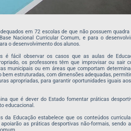
s adequados em 72 escolas de que não possuem quadra 
a Base Nacional Curricular Comum, e para o desenvolv
 para o desenvolvimento dos alunos.
s é fácil observar os casos que as aulas de Educa
opriado, os professores têm que improvisar ou sair 
ras municipais ou em áreas que comportam determinad
ão bem estruturadas, com dimensões adequadas, permiti
ras apropriadas, para garantir oportunidades iguais aos
mina que é dever do Estado fomentar práticas desport
to educacional.
es da Educação estabelece que os conteúdos curricul
apoiarão as práticas desportivas não-formais, sendo 
 Comum.