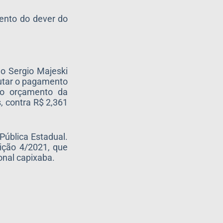
mento do dever do
do Sergio Majeski
putar o pagamento
 o orçamento da
, contra R$ 2,361
Pública Estadual.
ição 4/2021, que
onal capixaba.