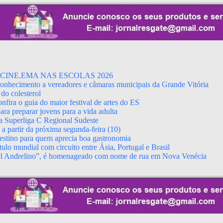
CINE.EMA NAS ESCOLAS 2026
econhecimento a vereadores e câmaras municipais da Grande Vitória
do colesterol
fira o guia do maior festival de artes do ES
ara preparar jovens para a vida adulta
da Superliga C Regional Sudeste
 partir da próxima segunda-feira (10)
stino para quem aprecia boa gastronomia
ulo mundial com circuito entre Ásia, Portugal e Brasil
el Andrelino”, é homenageado com nome de rua em Nova Venécia