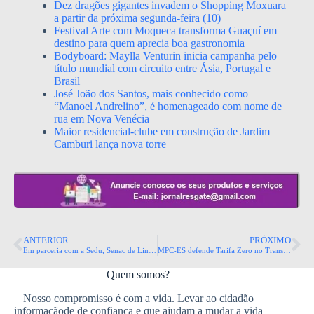
Dez dragões gigantes invadem o Shopping Moxuara
a partir da próxima segunda-feira (10)
Festival Arte com Moqueca transforma Guaçuí em
destino para quem aprecia boa gastronomia
Bodyboard: Maylla Venturin inicia campanha pelo
título mundial com circuito entre Ásia, Portugal e
Brasil
José João dos Santos, mais conhecido como
“Manoel Andrelino”, é homenageado com nome de
rua em Nova Venécia
Maior residencial-clube em construção de Jardim
Camburi lança nova torre
ANTERIOR
PRÓXIMO
Em parceria com a Sedu, Senac de Linhares forma nova turma de Técnicos em Informática para Internet
MPC-ES defende Tarifa Zero no Transcol após auditoria apontar falhas; parecer mostra gastos de R$ 1,56 bilhão do Estado com sistema
Quem somos?
Nosso compromisso é com a vida. Levar ao cidadão
informaçãode de confiança e que ajudam a mudar a vida