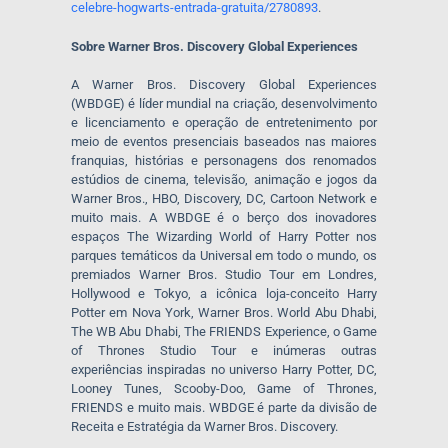
celebre-hogwarts-entrada-gratuita/2780893
.
Sobre Warner Bros. Discovery Global Experiences
A Warner Bros. Discovery Global Experiences
(WBDGE) é líder mundial na criação, desenvolvimento
e licenciamento e operação de entretenimento por
meio de eventos presenciais baseados nas maiores
franquias, histórias e personagens dos renomados
estúdios de cinema, televisão, animação e jogos da
Warner Bros., HBO, Discovery, DC, Cartoon Network e
muito mais. A WBDGE é o berço dos inovadores
espaços The Wizarding World of Harry Potter nos
parques temáticos da Universal em todo o mundo, os
premiados Warner Bros. Studio Tour em Londres,
Hollywood e Tokyo, a icônica loja-conceito Harry
Potter em Nova York, Warner Bros. World Abu Dhabi,
The WB Abu Dhabi, The FRIENDS Experience, o Game
of Thrones Studio Tour e inúmeras outras
experiências inspiradas no universo Harry Potter, DC,
Looney Tunes, Scooby-Doo, Game of Thrones,
FRIENDS e muito mais. WBDGE é parte da divisão de
Receita e Estratégia da Warner Bros. Discovery.