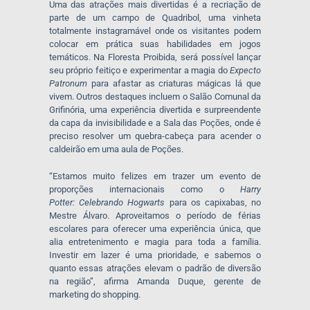
Uma das atrações mais divertidas é a recriação de
parte de um campo de Quadribol, uma vinheta
totalmente instagramável onde os visitantes podem
colocar em prática suas habilidades em jogos
temáticos. Na Floresta Proibida, será possível lançar
seu próprio feitiço e experimentar a magia do
Expecto
Patronum
para afastar as criaturas mágicas lá que
vivem. Outros destaques incluem o Salão Comunal da
Grifinória, uma experiência divertida e surpreendente
da capa da invisibilidade e a Sala das Poções, onde é
preciso resolver um quebra-cabeça para acender o
caldeirão em uma aula de Poções.
“Estamos muito felizes em trazer um evento de
proporções internacionais como o
Harry
Potter:
Celebrando Hogwarts
para os capixabas, no
Mestre Álvaro. Aproveitamos o período de férias
escolares para oferecer uma experiência única, que
alia entretenimento e magia para toda a família.
Investir em lazer é uma prioridade, e sabemos o
quanto essas atrações elevam o padrão de diversão
na região”, afirma Amanda Duque, gerente de
marketing do shopping.