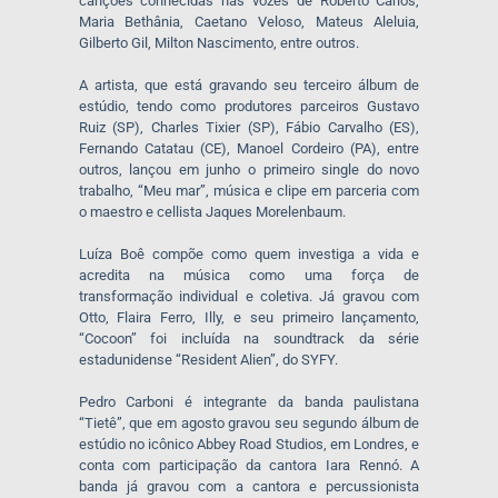
canções conhecidas nas vozes de Roberto Carlos,
Maria Bethânia, Caetano Veloso, Mateus Aleluia,
Gilberto Gil, Milton Nascimento, entre outros.
A artista, que está gravando seu terceiro álbum de
estúdio, tendo como produtores parceiros Gustavo
Ruiz (SP), Charles Tixier (SP), Fábio Carvalho (ES),
Fernando Catatau (CE), Manoel Cordeiro (PA), entre
outros, lançou em junho o primeiro single do novo
trabalho, “Meu mar”, música e clipe em parceria com
o maestro e cellista Jaques Morelenbaum.
Luíza Boê compõe como quem investiga a vida e
acredita na música como uma força de
transformação individual e coletiva. Já gravou com
Otto, Flaira Ferro, Illy, e seu primeiro lançamento,
“Cocoon” foi incluída na soundtrack da série
estadunidense “Resident Alien”, do SYFY.
Pedro Carboni é integrante da banda paulistana
“Tietê”, que em agosto gravou seu segundo álbum de
estúdio no icônico Abbey Road Studios, em Londres, e
conta com participação da cantora Iara Rennó. A
banda já gravou com a cantora e percussionista