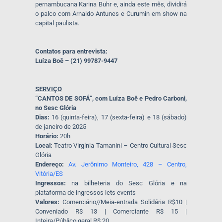
pernambucana Karina Buhr e, ainda este mês, dividirá
o palco com Arnaldo Antunes e Curumin em show na
capital paulista.
Contatos para entrevista:
Luíza Boê – (21) 99787-9447
SERVIÇO
“CANTOS DE SOFÁ”, com Luíza Boê e Pedro Carboni,
no Sesc Glória
Dias:
16 (quinta-feira), 17 (sexta-feira) e 18 (sábado)
de janeiro de 2025
Horário:
20h
Local:
Teatro Virgínia Tamanini – Centro Cultural Sesc
Glória
Endereço:
Av. Jerônimo Monteiro, 428 – Centro,
Vitória/ES
Ingressos:
na bilheteria do Sesc Glória e na
plataforma de ingressos lets events
Valores:
Comerciário//Meia-
entrada Solidária R$10 |
Conveniado R$ 13 | Comerciante R$ 15 |
Inteira/Público geral R$ 20