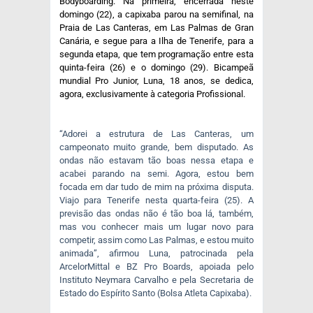
Bodyboarding. Na primeira, encerrada neste
domingo (22), a capixaba parou na semifinal, na
Praia de Las Canteras, em Las Palmas de Gran
Canária, e segue para a Ilha de Tenerife, para a
segunda etapa, que tem programação entre esta
quinta-feira (26) e o domingo (29). Bicampeã
mundial Pro Junior, Luna, 18 anos, se dedica,
agora, exclusivamente à categoria Profissional.
“Adorei a estrutura de Las Canteras, um
campeonato muito grande, bem disputado. As
ondas não estavam tão boas nessa etapa e
acabei parando na semi. Agora, estou bem
focada em dar tudo de mim na próxima disputa.
Viajo para Tenerife nesta quarta-feira (25). A
previsão das ondas não é tão boa lá, também,
mas vou conhecer mais um lugar novo para
competir, assim como Las Palmas, e estou muito
animada”, afirmou Luna, patrocinada pela
ArcelorMittal e BZ Pro Boards, apoiada pelo
Instituto Neymara Carvalho e pela Secretaria de
Estado do Espírito Santo (Bolsa Atleta Capixaba).