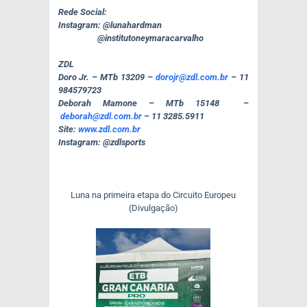
Rede Social:
Instagram: @lunahardman
@institutoneymaracarvalho
ZDL
Doro Jr. – MTb 13209 –
dorojr@zdl.com.br
– 11
984579723
Deborah Mamone – MTb 15148 –
deborah@zdl.com.br
– 11 3285.5911
Site:
www.zdl.com.br
Instagram: @zdlsports
Luna na primeira etapa do Circuito Europeu
(Divulgação)