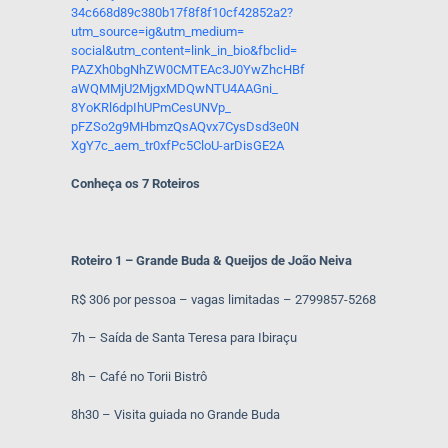
34c668d89c380b17f8f8f10cf42852
a2?
utm_source=ig&utm_medium=
social&utm_content=link_in_
bio&fbclid=
PAZXh0bgNhZW0CMTEAc3J0YwZhcHBf
aWQMMjU2MjgxMDQwNTU4AAGni_
8YoKRl6dpIhUPmCesUNVp_
pFZSo2g9MHbmzQsAQvx7CysDsd3e0N
XgY7c_aem_tr0xfPc5CloU-
arDisGE2A
Conheça os 7 Roteiros
Roteiro 1 – Grande Buda & Queijos de João Neiva
R$ 306 por pessoa – vagas limitadas – 2799857-5268
7h – Saída de Santa Teresa para Ibiraçu
8h – Café no Torii Bistrô
8h30 – Visita guiada no Grande Buda