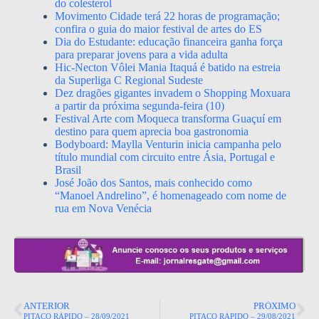
do colesterol
Movimento Cidade terá 22 horas de programação;
confira o guia do maior festival de artes do ES
Dia do Estudante: educação financeira ganha força
para preparar jovens para a vida adulta
Hic-Necton Vôlei Mania Itaquá é batido na estreia
da Superliga C Regional Sudeste
Dez dragões gigantes invadem o Shopping Moxuara
a partir da próxima segunda-feira (10)
Festival Arte com Moqueca transforma Guaçuí em
destino para quem aprecia boa gastronomia
Bodyboard: Maylla Venturin inicia campanha pelo
título mundial com circuito entre Ásia, Portugal e
Brasil
José João dos Santos, mais conhecido como
“Manoel Andrelino”, é homenageado com nome de
rua em Nova Venécia
ANTERIOR
PRÓXIMO
PITACO RÁPIDO – 28/09/2021
PITACO RÁPIDO – 29/08/2021