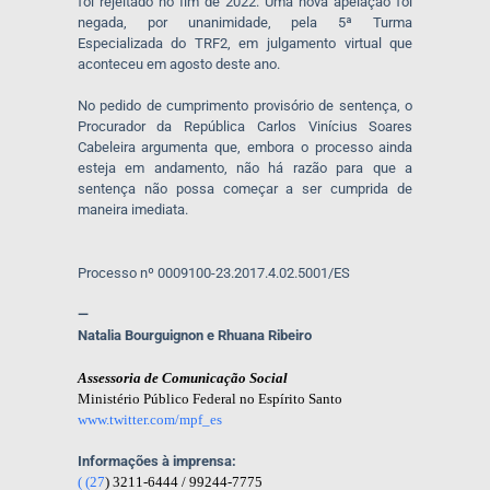
foi rejeitado no fim de 2022. Uma nova apelação foi
negada, por unanimidade, pela 5ª Turma
Especializada do TRF2, em julgamento virtual que
aconteceu em agosto deste ano.
No pedido de cumprimento provisório de sentença, o
Procurador da República Carlos Vinícius Soares
Cabeleira argumenta que, embora o processo ainda
esteja em andamento, não há razão para que a
sentença não possa começar a ser cumprida de
maneira imediata.
Processo nº 0009100-23.2017.4.02.5001/ES
—
Natalia Bourguignon e Rhuana Ribeiro
Assessoria de Comunicação Social
Ministério Público Federal no Espírito Santo
www.twitter.com/mpf_es
Informações à imprensa:
( (27
) 3211-6444 / 99244-7775