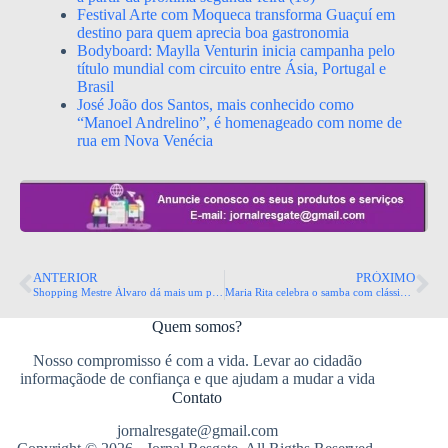
Festival Arte com Moqueca transforma Guaçuí em
destino para quem aprecia boa gastronomia
Bodyboard: Maylla Venturin inicia campanha pelo
título mundial com circuito entre Ásia, Portugal e
Brasil
José João dos Santos, mais conhecido como
“Manoel Andrelino”, é homenageado com nome de
rua em Nova Venécia
ANTERIOR
PRÓXIMO
Shopping Mestre Álvaro dá mais um passo em retrofit com investimento de R$ 1 milhão em obras no Pátio Mestre Álvaro
Maria Rita celebra o samba com clássicos e pérola do gênero
Quem somos?
Nosso compromisso é com a vida. Levar ao cidadão
informaçãode de confiança e que ajudam a mudar a vida
Contato
jornalresgate@gmail.com