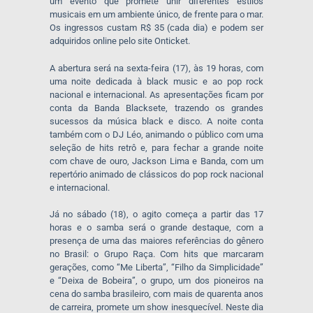
um evento que promete unir diferentes estilos
musicais em um ambiente único, de frente para o mar.
Os ingressos custam R$ 35 (cada dia) e podem ser
adquiridos online pelo site Onticket.
A abertura será na sexta-feira (17), às 19 horas, com
uma noite dedicada à black music e ao pop rock
nacional e internacional. As apresentações ficam por
conta da Banda Blacksete, trazendo os grandes
sucessos da música black e disco. A noite conta
também com o DJ Léo, animando o público com uma
seleção de hits retrô e, para fechar a grande noite
com chave de ouro, Jackson Lima e Banda, com um
repertório animado de clássicos do pop rock nacional
e internacional.
Já no sábado (18), o agito começa a partir das 17
horas e o samba será o grande destaque, com a
presença de uma das maiores referências do gênero
no Brasil: o Grupo Raça. Com hits que marcaram
gerações, como “Me Liberta”, “Filho da Simplicidade”
e “Deixa de Bobeira”, o grupo, um dos pioneiros na
cena do samba brasileiro, com mais de quarenta anos
de carreira, promete um show inesquecível. Neste dia