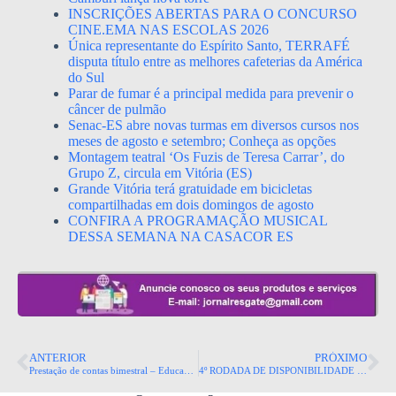
INSCRIÇÕES ABERTAS PARA O CONCURSO
CINE.EMA NAS ESCOLAS 2026
Única representante do Espírito Santo, TERRAFÉ
disputa título entre as melhores cafeterias da América
do Sul
Parar de fumar é a principal medida para prevenir o
câncer de pulmão
Senac-ES abre novas turmas em diversos cursos nos
meses de agosto e setembro; Conheça as opções
Montagem teatral ‘Os Fuzis de Teresa Carrar’, do
Grupo Z, circula em Vitória (ES)
Grande Vitória terá gratuidade em bicicletas
compartilhadas em dois domingos de agosto
CONFIRA A PROGRAMAÇÃO MUSICAL
DESSA SEMANA NA CASACOR ES
ANTERIOR
PRÓXIMO
Prestação de contas bimestral – Educação
4º RODADA DE DISPONIBILIDADE DE ÁREAS DA ANM: PESQUISA SOBRE SAL-GEMA DEVE INJETAR R$ 170 MILHÕES NO ES.