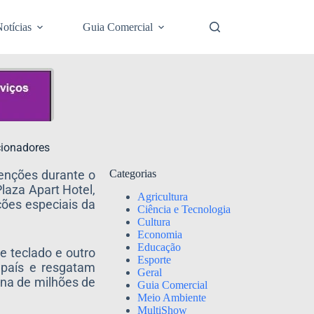
otícias
Guia Comercial
cionadores
enções durante o
Categorias
laza Apart Hotel,
Agricultura
ções especiais da
Ciência e Tecnologia
Cultura
Economia
Educação
e teclado e outro
Esporte
 país e resgatam
Geral
ina de milhões de
Guia Comercial
Meio Ambiente
MultiShow