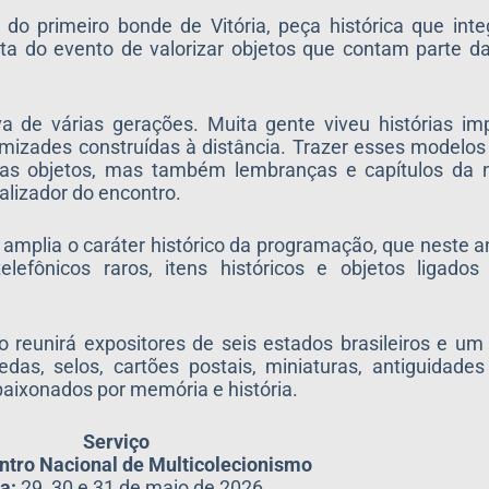
do primeiro bonde de Vitória, peça histórica que int
a do evento de valorizar objetos que contam parte da 
a de várias gerações. Muita gente viveu histórias im
mizades construídas à distância. Trazer esses modelos 
s objetos, mas também lembranças e capítulos da n
alizador do encontro.
 amplia o caráter histórico da programação, que neste 
 telefônicos raros, itens históricos e objetos ligad
o reunirá expositores de seis estados brasileiros e u
edas, selos, cartões postais, miniaturas, antiguidade
paixonados por memória e história.
Serviço
ntro Nacional de Multicolecionismo
a:
29, 30 e 31 de maio de 2026