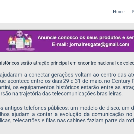
Home
N
históricos serão atração principal em encontro nacional de cole
judaram a conectar gerações voltam ao centro das at
ue acontece entre os dias 29 e 31 de maio, no Century P
tini, os equipamentos históricos estarão entre as atra
são na trajetória das telecomunicações brasileiras.
 antigos telefones públicos: um modelo de disco, um d
relhos ajudam a contar a evolução da comunicação no
s, telecartões e filas nas cabines faziam parte da rot