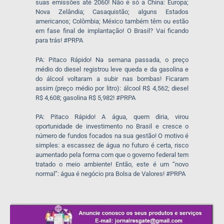
suas emissões até 2060! Não é só a China: Europa;
Nova Zelândia; Casaquistão; alguns Estados
americanos; Colômbia; México também têm ou estão
em fase final de implantação! O Brasil? Vai ficando
para trás! #PRPA
PA: Pitaco Rápido! Na semana passada, o preço
médio do diesel registrou leve queda e da gasolina e
do álcool voltaram a subir nas bombas! Ficaram
assim (preço médio por litro): álcool R$ 4,562; diesel
R$ 4,608; gasolina R$ 5,982! #PRPA
PA: Pitaco Rápido! A água, quem diria, virou
oportunidade de investimento no Brasil e cresce o
número de fundos focados na sua gestão! O motivo é
simples: a escassez de água no futuro é certa, risco
aumentado pela forma com que o governo federal tem
tratado o meio ambiente! Então, este é um “novo
normal”: água é negócio pra Bolsa de Valores! #PRPA