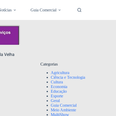
otícias
Guia Comercial
la Velha
Categorias
Agricultura
Ciência e Tecnologia
Cultura
Economia
Educação
Esporte
Geral
Guia Comercial
Meio Ambiente
MultiShow