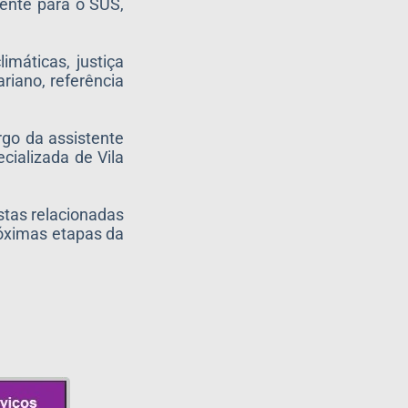
iente para o SUS,
máticas, justiça
riano, referência
rgo da assistente
cializada de Vila
stas relacionadas
róximas etapas da