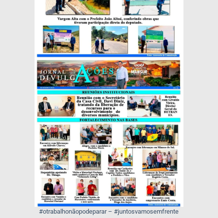
#otrabalhonãopodeparar – #juntosvamosemfrente