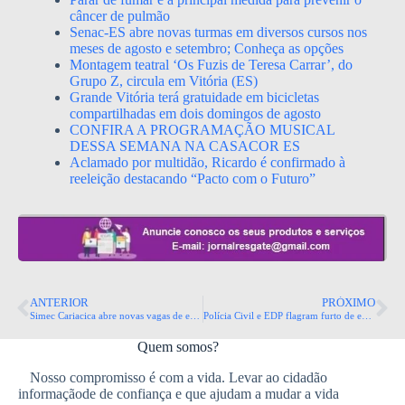
câncer de pulmão
Senac-ES abre novas turmas em diversos cursos nos
meses de agosto e setembro; Conheça as opções
Montagem teatral ‘Os Fuzis de Teresa Carrar’, do
Grupo Z, circula em Vitória (ES)
Grande Vitória terá gratuidade em bicicletas
compartilhadas em dois domingos de agosto
CONFIRA A PROGRAMAÇÃO MUSICAL
DESSA SEMANA NA CASACOR ES
Aclamado por multidão, Ricardo é confirmado à
reeleição destacando “Pacto com o Futuro”
ANTERIOR
PRÓXIMO
Simec Cariacica abre novas vagas de emprego
Polícia Civil e EDP flagram furto de energia elétrica em fábrica de laticínios e hortifruti
Quem somos?
Nosso compromisso é com a vida. Levar ao cidadão
informaçãode de confiança e que ajudam a mudar a vida