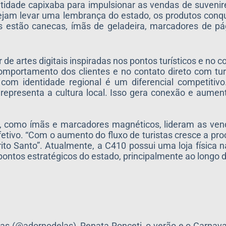
ntidade capixaba para impulsionar as vendas de suven
esejam levar uma lembrança do estado, os produtos con
 estão canecas, ímãs de geladeira, marcadores de pá
 de artes digitais inspiradas nos pontos turísticos e no c
mportamento dos clientes e no contato direto com tur
s com identidade regional é um diferencial competitiv
ue representa a cultura local. Isso gera conexão e aume
te, como ímãs e marcadores magnéticos, lideram as ve
tivo. “Com o aumento do fluxo de turistas cresce a pro
ito Santo”. Atualmente, a C410 possui uma loja física n
ontos estratégicos do estado, principalmente ao longo d
as (@adornodelas), Renata Ronceti, o verão e o Carnava