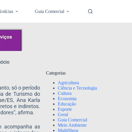
otícias
Guia Comercial
gócio
Categorias
Agricultura
nto, só o período
Ciência e Tecnologia
Cultura
ia de Turismo do
Economia
ae/ES, Ana Karla
Educação
etos e indiretos.
Esporte
dores”, afirma.
Geral
Guia Comercial
Meio Ambiente
em acompanha as
MultiShow