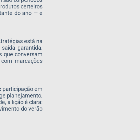
rodutos certeiros
stante do ano — e
tratégias está na
saída garantida,
os que conversam
is com marcações
 e participação em
ige planejamento,
 a lição é clara:
ovimento do verão