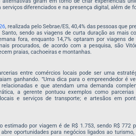
alternativas giram em torno de criar experiências úni
m serviços diferenciados e na presença digital, além de
26
, realizada pelo Sebrae/ES, 40,4% das pessoas que pr
o Santo, sendo as viagens de curta duração as mais c
semana fora, enquanto 14,7% optaram por viagens d
mais procurados, de acordo com a pesquisa, são Vitór
recem praias, cachoeiras e montanhas.
rcerias entre comércios locais pode ser uma estratég
aiam ganhando. “Uma dica para o empreendedor é ver,
ser relacionadas e que atendam uma demanda comple
rática, a gerente pontuou exemplos como parcerias
 locais e serviços de transporte; e artesãos em po
 estimado por viagem é de R$ 1.753, sendo R$ 772 p
abre oportunidades para negócios ligados ao turismo, 