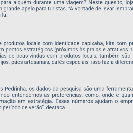
para alguém durante uma viagem? Neste quesito, loja
m grande apelo para turistas. “A vontade de levar lembr
rla.
rodutos locais com identidade capixaba, kits com pr
 pontos estratégicos (próximos às praias e atrativos na
cias de boas-vindas com produtos locais, também são
ijos, pães artesanais, cafés especiais, isso faz a difere
des Pedrinha, os dados da pesquisa são uma ferrament
ando entendemos as preferências, como, onde e qua
formação em estratégia. Esses números ajudam o empre
o período de verão”, destaca.