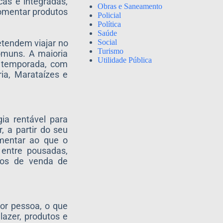
cas e integradas,
Obras e Saneamento
 fomentar produtos
Policial
Política
Saúde
Social
etendem viajar no
Turismo
omuns. A maioria
Utilidade Pública
e temporada, com
ia, Marataízes e
ia rentável para
 a partir do seu
mentar ao que o
 entre pousadas,
ntos de venda de
or pessoa, o que
lazer, produtos e