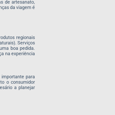
s de artesanato,
anças da viagem é
odutos regionais
turais). Serviços
 uma boa pedida.
nça na experiência
a importante para
nto o consumidor
sário a planejar