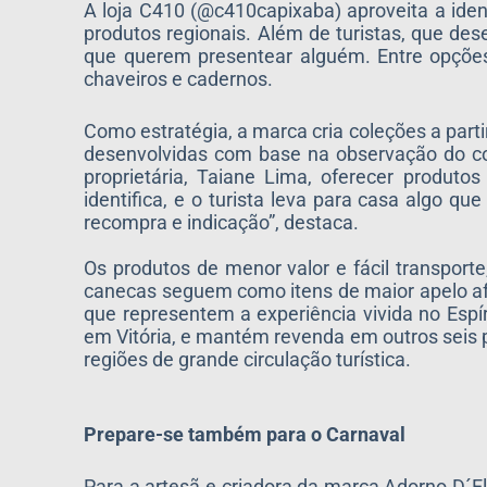
A loja C410 (@c410capixaba) aproveita a ide
produtos regionais. Além de turistas, que d
que querem presentear alguém. Entre opções
chaveiros e cadernos.
Como estratégia, a marca cria coleções a partir
desenvolvidas com base na observação do co
proprietária, Taiane Lima, oferecer produto
identifica, e o turista leva para casa algo q
recompra e indicação”, destaca.
Os produtos de menor valor e fácil transpor
canecas seguem como itens de maior apelo afe
que representem a experiência vivida no Espír
em Vitória, e mantém revenda em outros seis p
regiões de grande circulação turística.
Prepare-se também para o Carnaval
Para a artesã e criadora da marca Adorno D´El