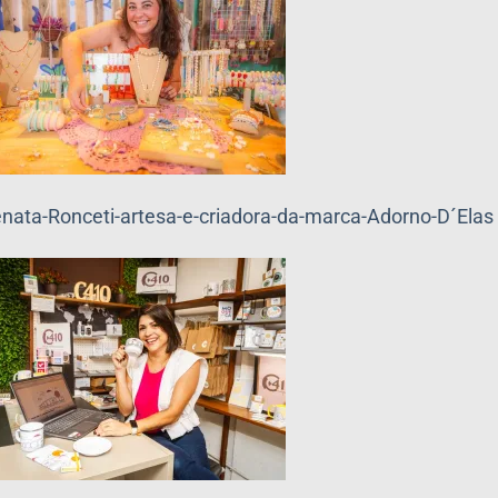
nata-Ronceti-artesa-e-criadora-da-marca-Adorno-D´Elas