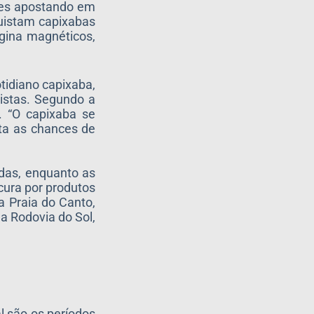
ires apostando em
quistam capixabas
gina magnéticos,
otidiano capixaba,
istas. Segundo a
o. “O capixaba se
nta as chances de
ndas, enquanto as
cura por produtos
a Praia do Canto,
a Rodovia do Sol,
l são os períodos