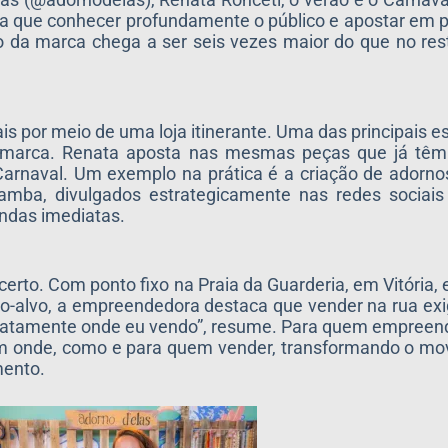
ra que conhecer profundamente o público e apostar em p
ão da marca chega a ser seis vezes maior do que no re
 por meio de uma loja itinerante. Uma das principais es
da marca. Renata aposta nas mesmas peças que já têm 
Carnaval. Um exemplo na prática é a criação de adorn
amba, divulgados estrategicamente nas redes socia
endas imediatas.
 certo. Com ponto fixo na Praia da Guarderia, em Vitória,
co-alvo, a empreendedora destaca que vender na rua ex
exatamente onde eu vendo”, resume. Para quem empreende,
bem onde, como e para quem vender, transformando o m
mento.