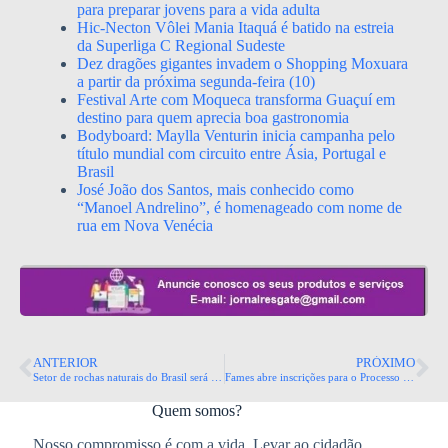
para preparar jovens para a vida adulta
Hic-Necton Vôlei Mania Itaquá é batido na estreia
da Superliga C Regional Sudeste
Dez dragões gigantes invadem o Shopping Moxuara
a partir da próxima segunda-feira (10)
Festival Arte com Moqueca transforma Guaçuí em
destino para quem aprecia boa gastronomia
Bodyboard: Maylla Venturin inicia campanha pelo
título mundial com circuito entre Ásia, Portugal e
Brasil
José João dos Santos, mais conhecido como
“Manoel Andrelino”, é homenageado com nome de
rua em Nova Venécia
ANTERIOR
PRÓXIMO
Setor de rochas naturais do Brasil será homenageado em sessão solene no Congresso Naciona
Fames abre inscrições para o Processo Seletivo 2026 dos Cursos de Formação Musical
Quem somos?
Nosso compromisso é com a vida. Levar ao cidadão