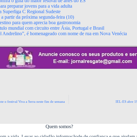
fira o guia do maior festival de artes do ES
ara preparar jovens para a vida adulta
da Superliga C Regional Sudeste
 partir da próxima segunda-feira (10)
stino para quem aprecia boa gastronomia
ulo mundial com circuito entre Ásia, Portugal e Brasil
el Andrelino”, é homenageado com nome de rua em Nova Venécia
nte o festival Viva a Serra neste fim de semana
IEL-ES abre 19
Quem somos?
m a vida. Levar ao cidadão informaçãode de confiança e que ajudam 