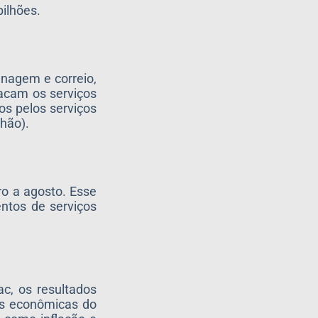
bilhões.
enagem e correio,
tacam os serviços
os pelos serviços
lhão).
ro a agosto. Esse
entos de serviços
c, os resultados
as econômicas do