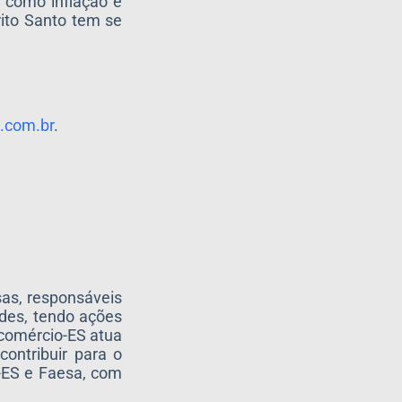
, como inflação e
rito Santo tem se
s.com.br
.
as, responsáveis
des, tendo ações
ecomércio-ES atua
ontribuir para o
-ES e Faesa, com