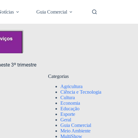
otícias
Guia Comercial
ste 3º trimestre
Categorias
Agricultura
Ciência e Tecnologia
Cultura
Economia
Educação
Esporte
Geral
Guia Comercial
Meio Ambiente
MultiShow