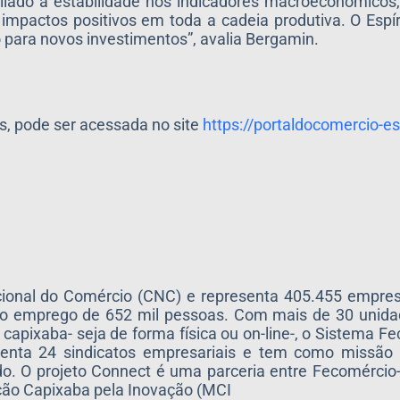
aliado à estabilidade nos indicadores macroeconômicos
impactos positivos em toda a cadeia produtiva. O Espí
 para novos investimentos”, avalia Bergamin.
, pode ser acessada no site
https://portaldocomercio-e
ional do Comércio (CNC) e representa 405.455 empres
lo emprego de 652 mil pessoas. Com mais de 30 unida
 capixaba- seja de forma física ou on-line-, o Sistema F
senta 24 sindicatos empresariais e tem como missão c
o. O projeto Connect é uma parceria entre Fecomércio
ação Capixaba pela Inovação (MCI