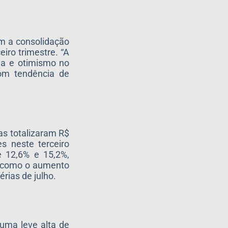
m a consolidação
iro trimestre. “A
da e otimismo no
om tendência de
as totalizaram R$
s neste terceiro
e 12,6% e 15,2%,
s como o aumento
rias de julho.
 uma leve alta de