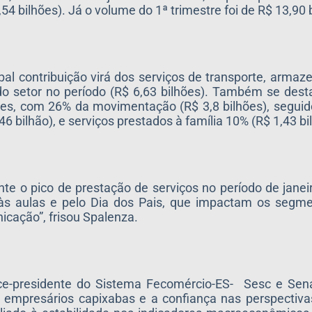
4 bilhões). Já o volume do 1ª trimestre foi de R$ 13,90 
ipal contribuição virá dos serviços de transporte, armaz
do setor no período (R$ 6,63 bilhões). Também se des
res, com 26% da movimentação (R$ 3,8 bilhões), seguid
bilhão), e serviços prestados à família 10% (R$ 1,43 bi
te o pico de prestação de serviços no período de janei
a às aulas e pelo Dia dos Pais, que impactam os segm
icação”, frisou Spalenza.
ce-presidente do Sistema Fecomércio-ES- Sesc e Sena
empresários capixabas e a confiança nas perspectiv