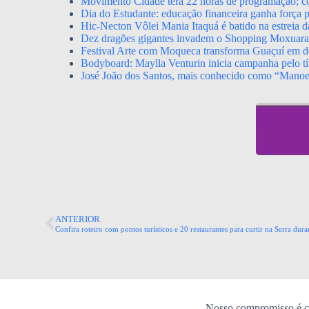
Movimento Cidade terá 22 horas de programação; con
Dia do Estudante: educação financeira ganha força p
Hic-Necton Vôlei Mania Itaquá é batido na estreia 
Dez dragões gigantes invadem o Shopping Moxuara a
Festival Arte com Moqueca transforma Guaçuí em de
Bodyboard: Maylla Venturin inicia campanha pelo tít
José João dos Santos, mais conhecido como “Mano
ANTERIOR
Confira roteiro com pontos turísticos e 20 restaurantes para curtir na Serra dura
Nosso compromisso é co