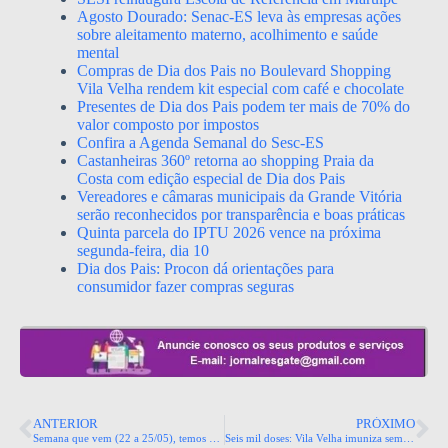
Agosto Dourado: Senac-ES leva às empresas ações
sobre aleitamento materno, acolhimento e saúde
mental
Compras de Dia dos Pais no Boulevard Shopping
Vila Velha rendem kit especial com café e chocolate
Presentes de Dia dos Pais podem ter mais de 70% do
valor composto por impostos
Confira a Agenda Semanal do Sesc-ES
Castanheiras 360º retorna ao shopping Praia da
Costa com edição especial de Dia dos Pais
Vereadores e câmaras municipais da Grande Vitória
serão reconhecidos por transparência e boas práticas
Quinta parcela do IPTU 2026 vence na próxima
segunda-feira, dia 10
Dia dos Pais: Procon dá orientações para
consumidor fazer compras seguras
ANTERIOR
PRÓXIMO
Semana que vem (22 a 25/05), temos feriado no dia 23, mas a agenda de eventos está cheia de atrações artísticas e pedagógicas, todas abertas ao público.
Seis mil doses: Vila Velha imuniza sem agendamento em shoppings no sábado