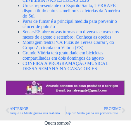
CINE.EMA NAS ESCOLAS 2026
Única representante do Espírito Santo, TERRAFÉ
disputa título entre as melhores cafeterias da América
do Sul
Parar de fumar é a principal medida para prevenir o
câncer de pulmão
Senac-ES abre novas turmas em diversos cursos nos
meses de agosto e setembro; Conheça as opções
Montagem teatral ‘Os Fuzis de Teresa Carrar’, do
Grupo Z, circula em Vitória (ES)
Grande Vitória terá gratuidade em bicicletas
compartilhadas em dois domingos de agosto
CONFIRA A PROGRAMAÇÃO MUSICAL
DESSA SEMANA NA CASACOR ES
ANTERIOR
PRÓXIMO
Parque da Manteigueira será reaberto ao público no início de 2026
Espírito Santo ganha seu primeiro resort e inaugura novo capítulo no turismo
Quem somos?