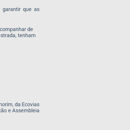
 garantir que as
 acompanhar de
estrada, tenham
morim, da Ecovias
ação e Assembleia