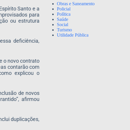
Obras e Saneamento
spírito Santo e a
Policial
Política
improvisados para
Saúde
ção ou estrutura
Social
Turismo
Utilidade Pública
ssa deficiência,
e o novo contrato
reas contarão com
como explicou o
inclusão de novos
rantido”, afirmou
clui duplicações,