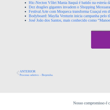
Hic-Necton Vôlei Mania Itaquá é batido na estreia 
Dez dragões gigantes invadem o Shopping Moxuara a
Festival Arte com Moqueca transforma Guaçuí em de
Bodyboard: Maylla Venturin inicia campanha pelo tít
José João dos Santos, mais conhecido como “Mano
ANTERIOR
Processo seletivo – Brejetuba.
Nosso compromisso é co