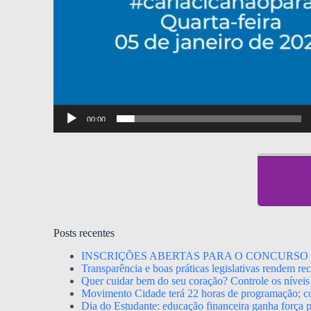
00:00
Posts recentes
INSCRIÇÕES ABERTAS PARA O CONCURSO 
Transparência e boas práticas legislativas rendem r
Quer cuidar bem do seu coração? Controle os níveis 
Movimento Cidade terá 22 horas de programação; con
Dia do Estudante: educação financeira ganha força p