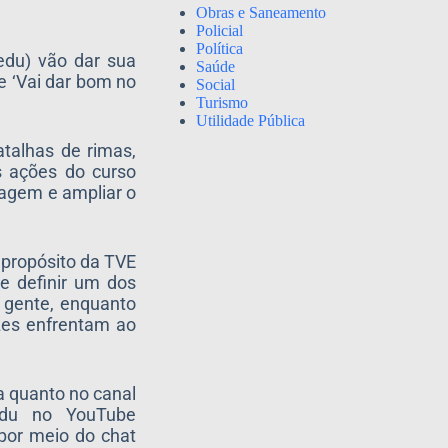
Obras e Saneamento
Policial
Política
edu) vão dar sua
Saúde
ve ‘Vai dar bom no
Social
.
Turismo
Utilidade Pública
talhas de rimas,
s ações do curso
izagem e ampliar o
o propósito da TVE
e definir um dos
a gente, enquanto
zes enfrentam ao
ta quanto no canal
edu no YouTube
por meio do chat