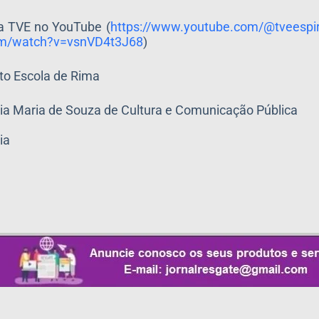
da TVE no YouTube (
https://www.youtube.com/@
tveespi
m/
watch?v=vsnVD4t3J68
)
eto Escola de Rima
a Maria de Souza de Cultura e Comunicação Pública
ia