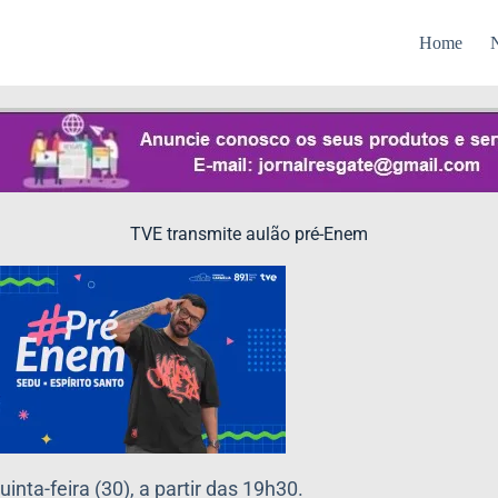
Home
N
TVE transmite aulão pré-Enem
nta-feira (30), a partir das 19h30.