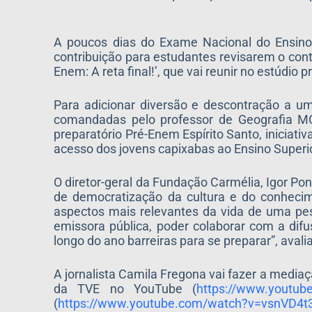
A poucos dias do Exame Nacional do Ensino
contribuição para estudantes revisarem o conte
Enem: A reta final!’, que vai reunir no estúdi
Para adicionar diversão e descontração a u
comandadas pelo professor de Geografia MC 
preparatório Pré-Enem Espírito Santo, iniciati
acesso dos jovens capixabas ao Ensino Superio
O diretor-geral da Fundação Carmélia, Igor Pon
de democratização da cultura e do conheci
aspectos mais relevantes da vida de uma pes
emissora pública, poder colaborar com a dif
longo do ano barreiras para se preparar”, avali
A jornalista Camila Fregona vai fazer a mediaç
da TVE no YouTube (
https://www.youtu
(
https://www.youtube.com/
watch?v=vsnVD4t