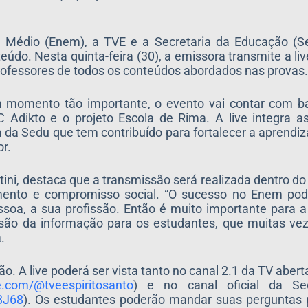
 Médio (Enem), a TVE e a Secretaria da Educação (S
údo. Nesta quinta-feira (30), a emissora transmite a li
o professores de todos os conteúdos abordados nas provas
m momento tão importante, o evento vai contar com ba
Adikto e o projeto Escola de Rima. A live integra a
va da Sedu que tem contribuído para fortalecer a aprend
r.
tini, destaca que a transmissão será realizada dentro d
mento e compromisso social. “O sucesso no Enem pod
soa, a sua profissão. Então é muito importante para 
usão da informação para os estudantes, que muitas ve
a.
ão. A live poderá ser vista tanto no canal 2.1 da TV aber
be.com/@
tveespiritosanto
) e no canal oficial da S
3J68
). Os estudantes poderão mandar suas perguntas 