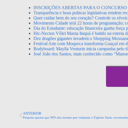
INSCRIÇÕES ABERTAS PARA O CONCURSO 
Transparência e boas práticas legislativas rendem r
Quer cuidar bem do seu coração? Controle os níveis 
Movimento Cidade terá 22 horas de programação; con
Dia do Estudante: educação financeira ganha força p
Hic-Necton Vôlei Mania Itaquá é batido na estreia 
Dez dragões gigantes invadem o Shopping Moxuara a
Festival Arte com Moqueca transforma Guaçuí em de
Bodyboard: Maylla Venturin inicia campanha pelo tít
José João dos Santos, mais conhecido como “Mano
ANTERIOR
Pesquisa aponta que 99% dos turistas que visitaram o Espírito Santo recomenda